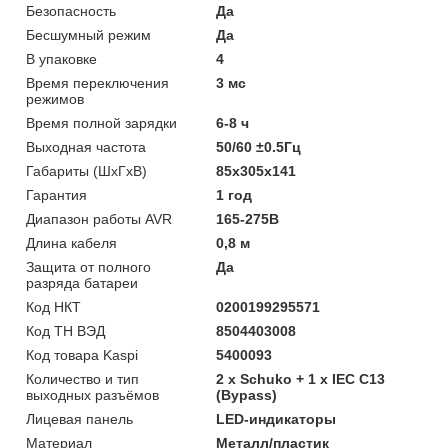
Безопасность
Да
Бесшумный режим
Да
В упаковке
4
Время переключения
3 мс
режимов
Время полной зарядки
6-8 ч
Выходная частота
50/60 ±0.5Гц
Габариты (ШхГхВ)
85x305x141
Гарантия
1 год
Диапазон работы AVR
165-275В
Длина кабеля
0,8 м
Защита от полного
Да
разряда батареи
Код НКТ
0200199295571
Код ТН ВЭД
8504403008
Код товара Kaspi
5400093
Количество и тип
2 х Schuko + 1 х IEC C13
выходных разъёмов
(Bypass)
Лицевая панель
LED-индикаторы
Материал
Металл/пластик