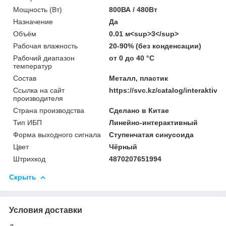
Мощность (Bт)
800ВА / 480Вт
Назначение
Да
Объём
0.01 м<sup>3</sup>
Рабочая влажность
20-90% (без конденсации)
Рабочий диапазон
от 0 до 40 °С
температур
Состав
Металл, пластик
Ссылка на сайт
https://svc.kz/catalog/interaktiv
производителя
Страна производства
Сделано в Китае
Тип ИБП
Линейно-интерактивный
Форма выходного сигнала
Ступенчатая синусоида
Цвет
Чёрный
Штрихкод
4870207651994
Скрыть
Условия доставки