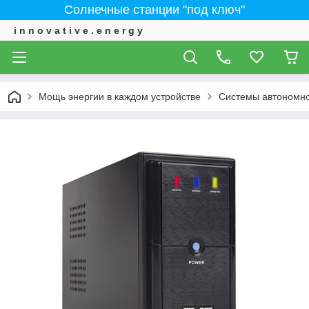
Солнечные станции "под ключ"
i n n o v a t i v e . e n e r g y
Мощь энергии в каждом устройстве
Системы автономно