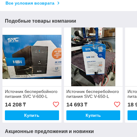
Все условия возврата
Подобные товары компании
Источник бесперебойного
Источник бесперебойного
Исто
питания SVC V-600-L
питания SVC V-650-L
пита
14 208
14 693
18 
₸
₸
Купить
Купить
Акционные предложения и новинки