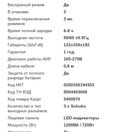
Бесшумный режим
Да
В упаковке
2
Время переключения
3 мс
режимов
Время полной зарядки
6-8 ч
Выходная частота
50/60 ±0.5Гц
Габариты (ШхГхВ)
122x330x192
Гарантия
1 год
Диапазон работы AVR
165-275В
Длина кабеля
0,8 м
Защита от полного
Да
разряда батареи
Код НКТ
0200165194303
Код ТН ВЭД
8504403008
Код товара Kaspi
5400870
Количество и тип
3 х Schuko
выходных разъёмов
Лицевая панель
LED-индикаторы
Мощность (Bт)
1200ВА / 720Вт
Назначение
Да