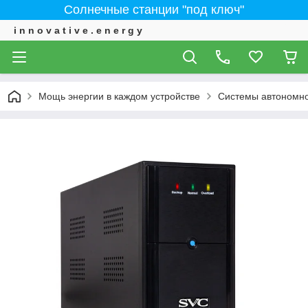
Солнечные станции "под ключ"
i n n o v a t i v e . e n e r g y
Мощь энергии в каждом устройстве
Системы автономно