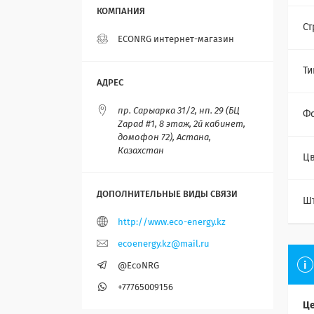
Ст
ECONRG интернет-магазин
Ти
пр. Сарыарка 31/2, нп. 29 (БЦ
Фо
Zapad #1, 8 этаж, 2й кабинет,
домофон 72), Астана,
Казахстан
Цв
Ш
http://www.eco-energy.kz
ecoenergy.kz@mail.ru
@EcoNRG
+77765009156
Це