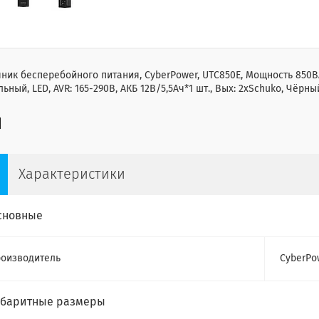
ник бесперебойного питания, CyberPower, UTC850E, Мощность 850В
ьный, LED, AVR: 165-290В, АКБ 12В/5,5Ач*1 шт., Вых: 2xSchuko, Чёрны
Характеристики
сновные
оизводитель
CyberPo
абаритные размеры