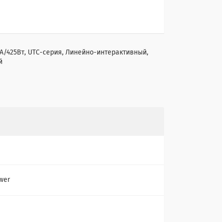
А/425Вт, UTC-серия, Линейно-интерактивный,
й
wer