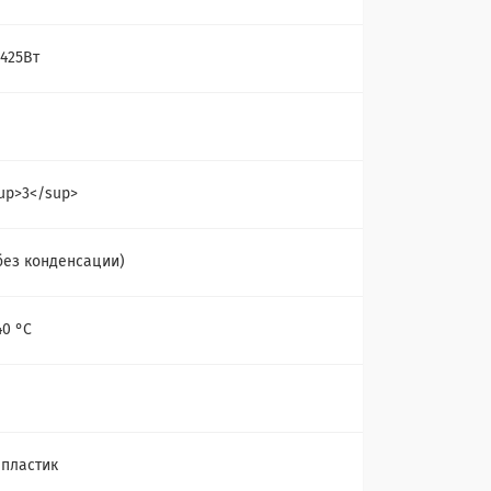
 425Вт
sup>3</sup>
без конденсации)
40 °С
 пластик