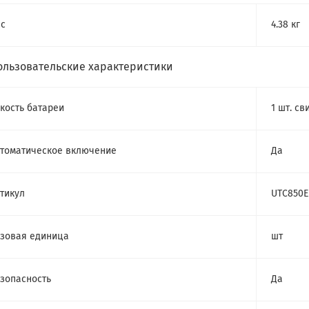
с
4.38 кг
ользовательские характеристики
кость батареи
1 шт. с
томатическое включение
Да
тикул
UTC850E
зовая единица
шт
зопасность
Да