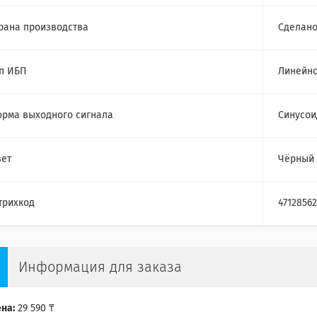
рана производства
Сделано
п ИБП
Линейно
рма выходного сигнала
Cинусои
ет
Чёрный
трихкод
4712856
Информация для заказа
на:
29 590 ₸