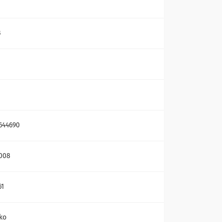
В
644690
008
61
ko