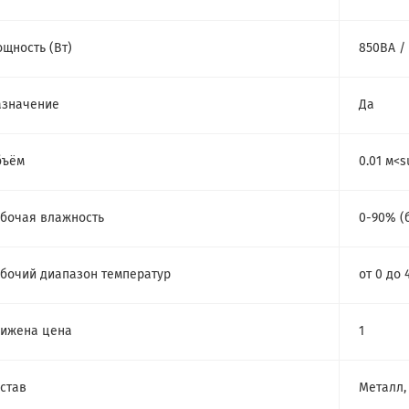
щность (Bт)
850ВА /
азначение
Да
бъём
0.01 м<
бочая влажность
0-90% (
бочий диапазон температур
от 0 до 
ижена цена
1
став
Металл,