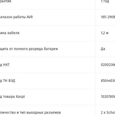
рантия
1 год
апазон работы AVR
165-290
ина кабеля
1,2 м
щита от полного разряда батареи
Да
д НКТ
0200236
д ТН ВЭД
8504403
д товара Kaspi
1020780
личество и тип выходных разъёмов
2 х Schu