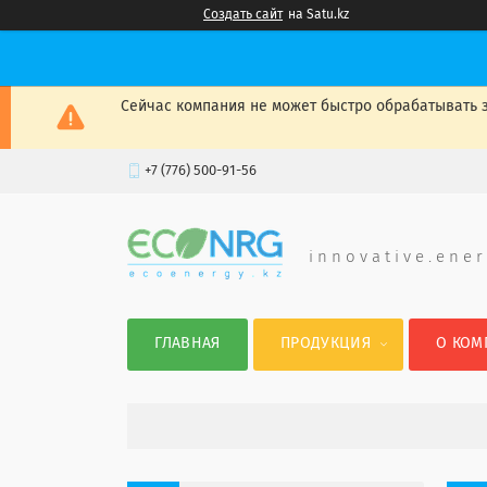
Создать сайт
на Satu.kz
Сейчас компания не может быстро обрабатывать з
+7 (776) 500-91-56
i n n o v a t i v e . e n e r
ГЛАВНАЯ
ПРОДУКЦИЯ
О КОМ