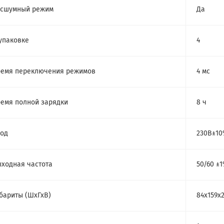
есшумный режим
Да
упаковке
4
емя переключения режимов
4 мс
емя полной зарядки
8 ч
од
230В±1
ходная частота
50/60 ±
бариты (ШхГхВ)
84х159х