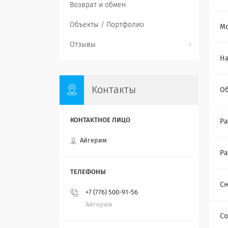
Возврат и обмен
Объекты / Портфолио
Мо
Отзывы
Н
Контакты
О
Ра
Айгерим
Ра
Сн
+7 (776) 500-91-56
Айгерим
Со