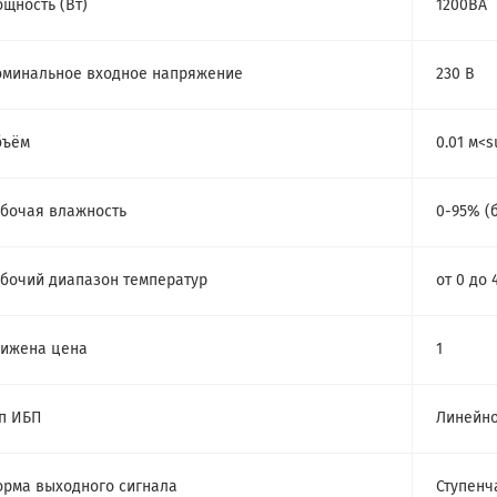
щность (Bт)
1200ВА
минальное входное напряжение
230 В
бъём
0.01 м<
бочая влажность
0-95% (
бочий диапазон температур
от 0 до 
ижена цена
1
п ИБП
Линейно
рма выходного сигнала
Ступенч