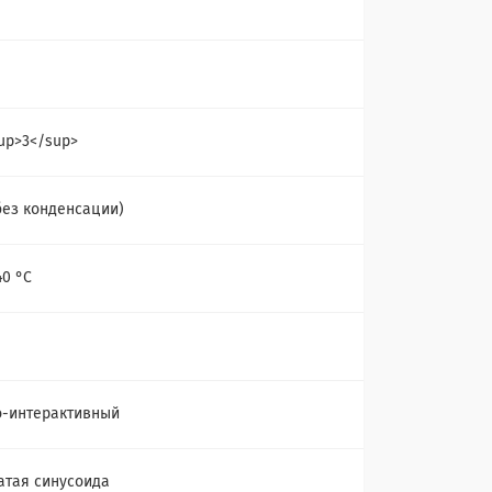
sup>3</sup>
без конденсации)
40 °С
-интерактивный
атая синусоида