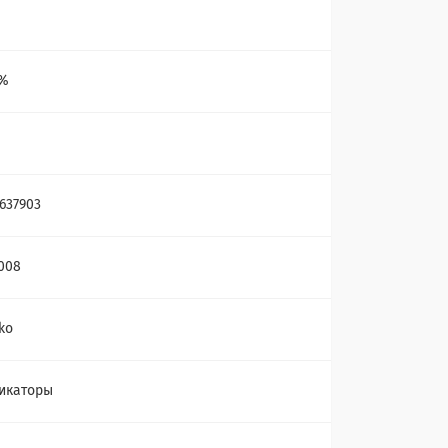
1%
637903
008
ko
икаторы