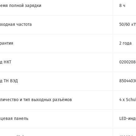
емя полной зарядки
8 ч
ходная частота
50/60 ±
рантия
2 года
д НКТ
0200208
д ТН ВЭД
8504403
личество и тип выходных разъёмов
4 х Schu
цевая панель
LED-инд