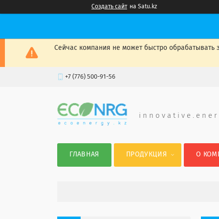
Создать сайт
на Satu.kz
Сейчас компания не может быстро обрабатывать з
+7 (776) 500-91-56
i n n o v a t i v e . e n e r
ГЛАВНАЯ
ПРОДУКЦИЯ
О КОМ