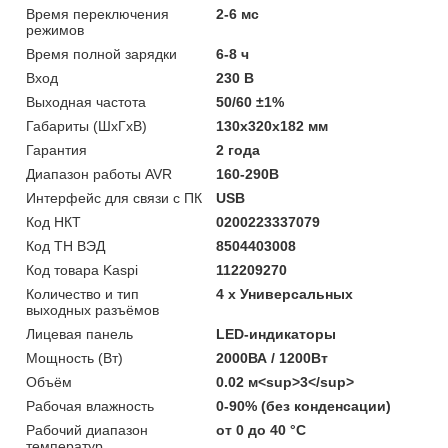
Время переключения
2-6 мс
режимов
Время полной зарядки
6-8 ч
Вход
230 В
Выходная частота
50/60 ±1%
Габариты (ШхГхВ)
130x320x182 мм
Гарантия
2 года
Диапазон работы AVR
160-290В
Интерфейс для связи с ПК
USB
Код НКТ
0200223337079
Код ТН ВЭД
8504403008
Код товара Kaspi
112209270
Количество и тип
4 х Универсальных
выходных разъёмов
Лицевая панель
LED-индикаторы
Мощность (Bт)
2000ВА / 1200Вт
Объём
0.02 м<sup>3</sup>
Рабочая влажность
0-90% (без конденсации)
Рабочий диапазон
от 0 до 40 °С
температур