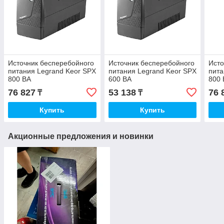
Источник бесперебойного
Источник бесперебойного
Исто
питания Legrand Keor SPX
питания Legrand Keor SPX
пита
800 ВА
600 ВА
800 
76 827
53 138
76 
₸
₸
Купить
Купить
Акционные предложения и новинки