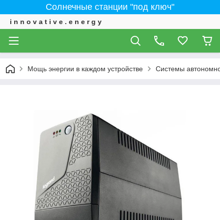
Солнечные станции "под ключ"
i n n o v a t i v e . e n e r g y
Мощь энергии в каждом устройстве
Системы автономно