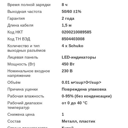
Время полной зарядки
8 ч
Выходная частота
50/60 ±1%
Гарантия
2 года
Длина кабеля
1,5 м
Код НКТ
0200210089585
Код ТН ВЭД
8504403008
Количество и тип
4 х Schuko
выходных разъёмов
Лицевая панель
LED-индикаторы
Мощность (Bт)
450 Вт
Номинальное входное
230 В
напряжение
Объём
0.01 м<sup>3</sup>
Причина уценки
Повреждена упаковка
Рабочая влажность
0-95% (без конденсации)
Рабочий диапазон
от 0 до 40 °С
температур
Снижена цена
1
Состав
Металл, пластик
Страна производства
Китай