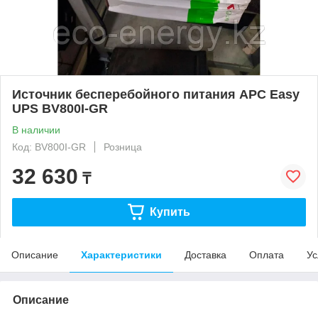
Источник бесперебойного питания APC Easy
UPS BV800I-GR
В наличии
Код: BV800I-GR
Розница
32 630
₸
Купить
Описание
Характеристики
Доставка
Оплата
Ус
Описание