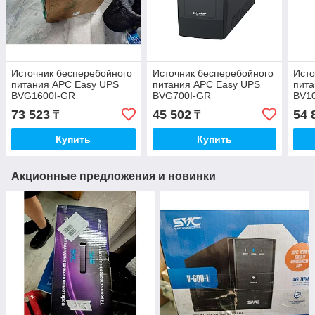
Источник бесперебойного
Источник бесперебойного
Исто
питания APC Easy UPS
питания APC Easy UPS
пита
BVG1600I-GR
BVG700I-GR
BV1
73 523
45 502
54 
₸
₸
Купить
Купить
Акционные предложения и новинки