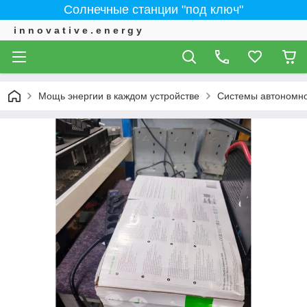
Солнечные станции "под ключ"
i n n o v a t i v e . e n e r g y
Мощь энергии в каждом устройстве
Системы автономно