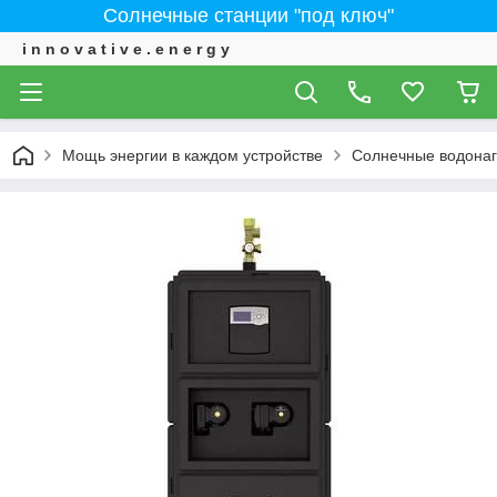
Солнечные станции "под ключ"
i n n o v a t i v e . e n e r g y
Мощь энергии в каждом устройстве
Солнечные водонаг