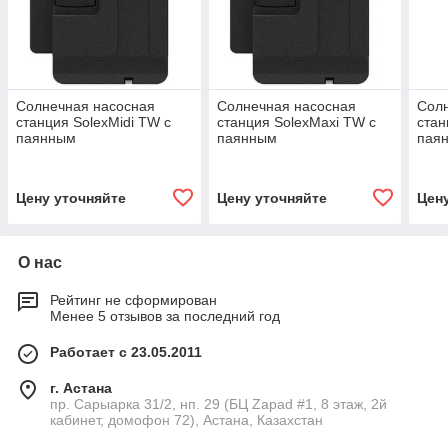
Солнечная насосная
Солнечная насосная
Сол
станция SolexMidi TW с
станция SolexMaxi TW с
стан
паянным
паянным
пая
теплообменником для
теплообменником для
теп
ГВС
ГВС
ГВС
Цену уточняйте
Цену уточняйте
Цен
О нас
Рейтинг не сформирован
Менее 5 отзывов за последний год
Работает с 23.05.2011
г. Астана
пр. Сарыарка 31/2, нп. 29 (БЦ Zapad #1, 8 этаж, 2й
кабинет, домофон 72), Астана, Казахстан