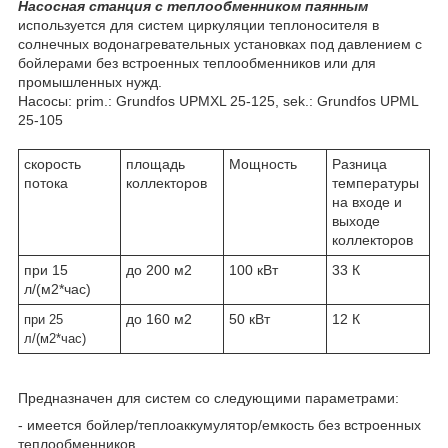
Насосная станция с теплообменником паянным
используется для систем циркуляции теплоносителя в
солнечных водонагревательных установках под давлением с
бойлерами без встроенных теплообменников или для
промышленных нужд.
Насосы: prim.: Grundfos UPMXL 25-125, sek.: Grundfos UPML
25-105
скорость
площадь
Мощность
Разница
потока
коллекторов
температуры
на входе и
выходе
коллекторов
при 15
до 200 м2
100 кВт
33 К
л/(м2*час)
до 160 м2
50 кВт
12 К
при 25
л/(м2*час)
Предназначен для систем со следующими параметрами:
- имеется бойлер/теплоаккумулятор/емкость без встроенных
теплообменников