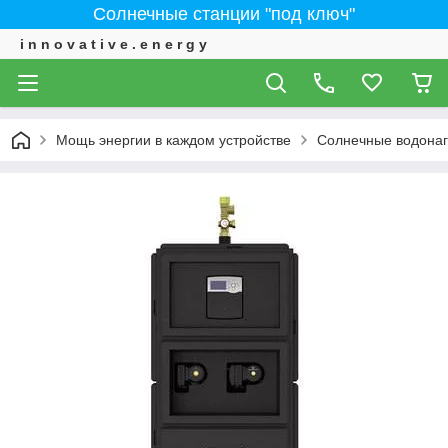
Солнечные станции "под ключ"
i n n o v a t i v e . e n e r g y
Мощь энергии в каждом устройстве
Солнечные водонаг