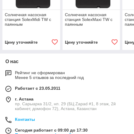
Солнечная насосная
Солнечная насосная
Сол
станция SolexMidi TW с
станция SolexMaxi TW с
стан
паянным
паянным
пая
теплообменником для
теплообменником для
теп
ГВС
ГВС
ото
Цену уточняйте
Цену уточняйте
Цен
О нас
Рейтинг не сформирован
Менее 5 отзывов за последний год
Работает с 23.05.2011
г. Астана
пр. Сарыарка 31/2, нп. 29 (БЦ Zapad #1, 8 этаж, 2й
кабинет, домофон 72), Астана, Казахстан
Контакты
Сегодня работает с 09:00 до 17:30