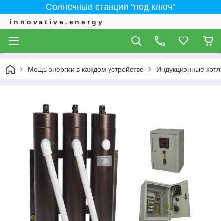
Солнечные станции "под ключ"
i n n o v a t i v e . e n e r g y
Мощь энергии в каждом устройстве
Индукционные котл