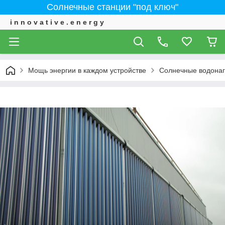
Солнечные станции "под ключ"
i n n o v a t i v e . e n e r g y
Мощь энергии в каждом устройстве
Солнечные водонаг