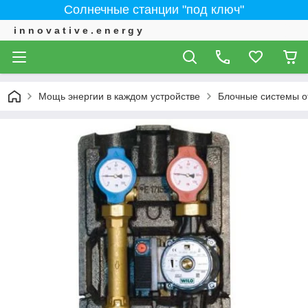
Солнечные станции "под ключ"
i n n o v a t i v e . e n e r g y
Мощь энергии в каждом устройстве
Блочные системы 