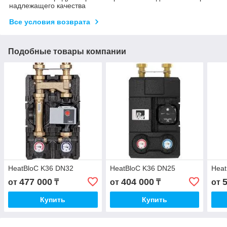
надлежащего качества
Все условия возврата
Подобные товары компании
HeatBloC K36 DN32
HeatBloC K36 DN25
Heat
477 000
404 000
от
₸
от
₸
от
Купить
Купить