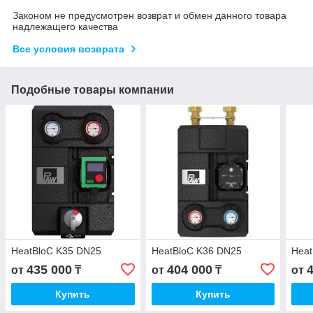
Законом не предусмотрен возврат и обмен данного товара
надлежащего качества
Все условия возврата
Подобные товары компании
HeatBloC K35 DN25
HeatBloC K36 DN25
Heat
435 000
404 000
от
₸
от
₸
от
Купить
Купить