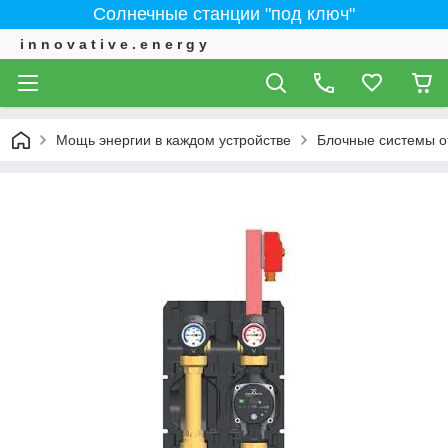
Солнечные станции "под ключ"
i n n o v a t i v e . e n e r g y
Мощь энергии в каждом устройстве
Блочные системы 