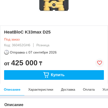
HeatBloC K33max D25
Под заказ
Код: 360452GH6
Розница
Отправка с
07 сентября 2026
425 000
от
₸
Купить
Описание
Характеристики
Доставка
Оплата
Усл
Описание