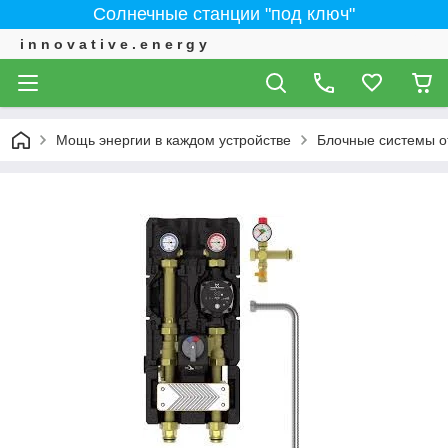
Солнечные станции "под ключ"
i n n o v a t i v e . e n e r g y
Мощь энергии в каждом устройстве
Блочные системы 