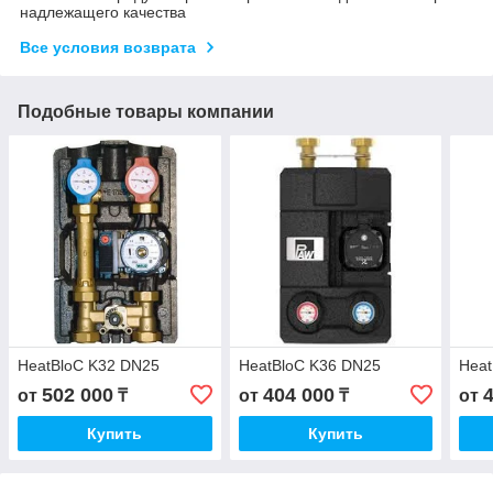
надлежащего качества
Все условия возврата
Подобные товары компании
HeatBloC K32 DN25
HeatBloC K36 DN25
Heat
502 000
404 000
от
₸
от
₸
от
Купить
Купить