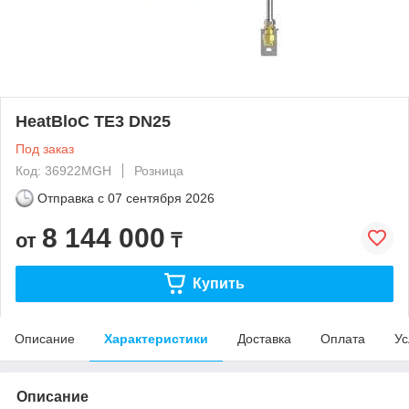
HeatBloC TE3 DN25
Под заказ
Код: 36922MGH
Розница
Отправка с
07 сентября 2026
8 144 000
от
₸
Купить
Описание
Характеристики
Доставка
Оплата
Ус
Описание