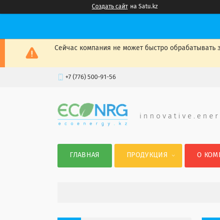
Создать сайт
на Satu.kz
Сейчас компания не может быстро обрабатывать з
+7 (776) 500-91-56
i n n o v a t i v e . e n e r
ГЛАВНАЯ
ПРОДУКЦИЯ
О КОМ