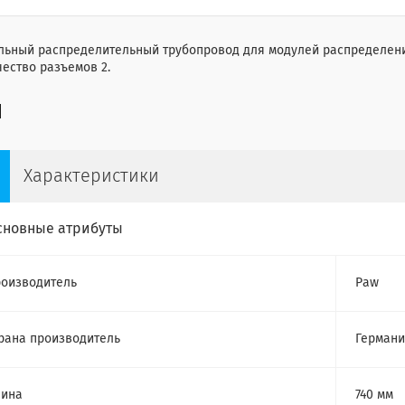
льный распределительный трубопровод для модулей распределения
ество разъемов 2.
Характеристики
сновные атрибуты
оизводитель
Paw
рана производитель
Герман
лина
740 мм