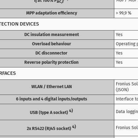
96,8 / 98,0 
η at 100% P
ac,r
MPP adaptation efficiency
> 99,9 %
ECTION DEVICES
DC insulation measurement
Yes
Overload behaviour
Operating p
DC disconnector
Yes
Reverse polarity protection
Yes
RFACES
Fronius So
WLAN / Ethernet LAN
(JSON)
6 inputs and 4 digital inputs/outputs
Interface t
4)
Data loggin
USB (type A socket)
4)
Fronius Sol
2x RS422 (RJ45 socket)