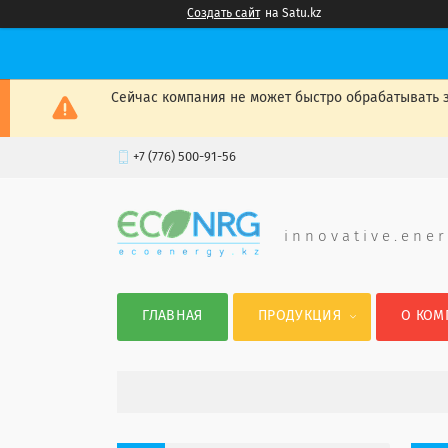
Создать сайт
на Satu.kz
Сейчас компания не может быстро обрабатывать з
+7 (776) 500-91-56
i n n o v a t i v e . e n e r
ГЛАВНАЯ
ПРОДУКЦИЯ
О КОМ