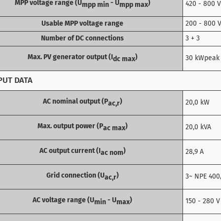
MPP voltage range (U
- U
)
420 - 800 V
mpp min
mpp max
Usable MPP voltage range
200 - 800 
Number of DC connections
3 + 3
Max. PV generator output (I
)
30 kWpeak
dc max
PUT DATA
AC nominal output (P
)
20,0 kW
ac,r
Max. output power (P
)
20,0 kVA
ac max
AC output current (I
)
28,9 A
ac nom
Grid connection (U
)
3~ NPE 400
ac,r
AC voltage range (U
- U
)
150 - 280 V
min
max