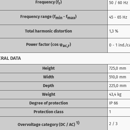
Frequency (f
)
50 / 60 Hz
r
Frequency range (f
- f
)
45 - 65 Hz
min
max
Total harmonic distortion
1,3 %
Power factor (cos φ
)
0 - 1 ind./c
ac,r
RAL DATA
Height
725,0 mm
Width
510,0 mm
Depth
225,0 mm
Weight
43,4 kg
Degree of protection
IP 66
Protection class
1
1)
2 / 3
Overvoltage category (DC / AC)