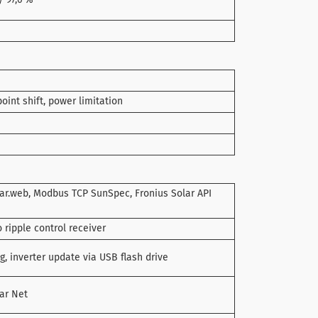
/ 97,6 %
oint shift, power limitation
lar.web, Modbus TCP SunSpec, Fronius Solar API
o ripple control receiver
g, inverter update via USB flash drive
ar Net