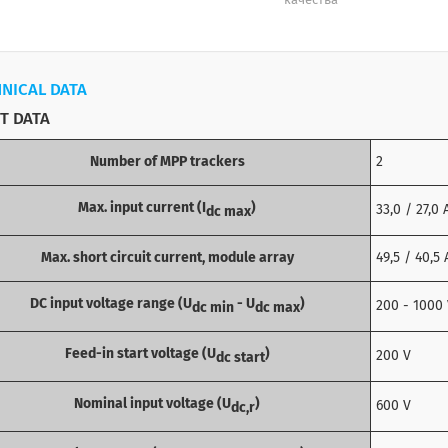
качества
NICAL DATA
T DATA
Number of MPP trackers
2
Max. input current (I
)
33,0 / 27,0 
dc max
Max. short circuit current, module array
49,5 / 40,5 
DC input voltage range (U
- U
)
200 - 1000
dc min
dc max
Feed-in start voltage (U
)
200 V
dc start
Nominal input voltage (U
)
600 V
dc,r