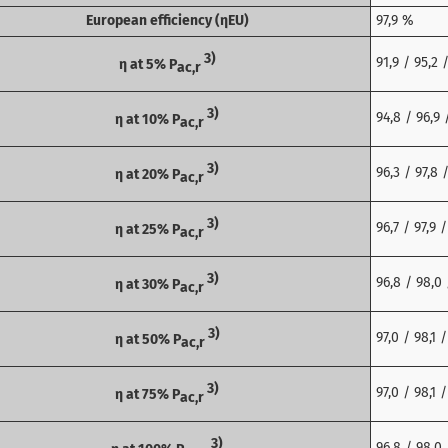
European efficiency (ηEU)
97,9 %
3)
91,9 / 95,2 
η at 5% P
ac,r
3)
94,8 / 96,9 
η at 10% P
ac,r
3)
96,3 / 97,8 
η at 20% P
ac,r
3)
96,7 / 97,9 
η at 25% P
ac,r
3)
96,8 / 98,0 
η at 30% P
ac,r
3)
97,0 / 98,1 
η at 50% P
ac,r
3)
97,0 / 98,1 
η at 75% P
ac,r
3)