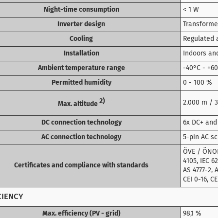
Night-time consumption
< 1 W
Inverter design
Transforme
Cooling
Regulated a
Installation
Indoors an
Ambient temperature range
-40°C - +6
Permitted humidity
0 - 100 %
2)
2.000 m / 
Max. altitude
DC connection technology
6x DC+ and
AC connection technology
5-pin AC sc
ÖVE / ÖNOR
4105, IEC 62
Certificates and compliance with standards
AS 4777-2, 
CEI 0-16, C
CIENCY
Max. efficiency (PV - grid)
98,1 %