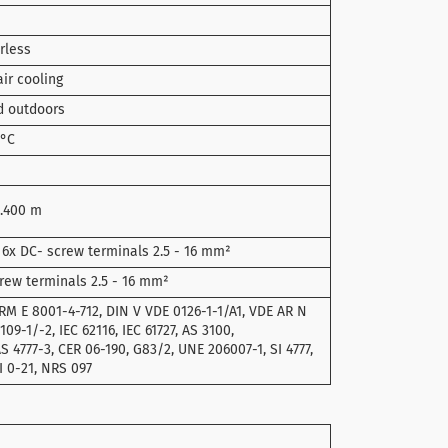
rless
ir cooling
d outdoors
0°C
3.400 m
 6x DC- screw terminals 2.5 - 16 mm²
rew terminals 2.5 - 16 mm²
M E 8001-4-712, DIN V VDE 0126-1-1/A1, VDE AR N
109-1/-2, IEC 62116, IEC 61727, AS 3100,
AS 4777-3, CER 06-190, G83/2, UNE 206007-1, SI 4777,
EI 0-21, NRS 097