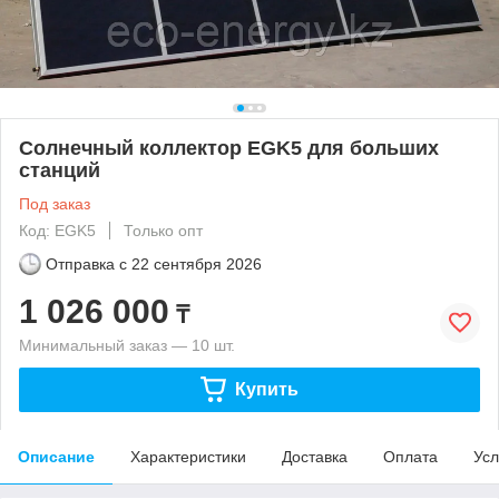
Солнечный коллектор EGK5 для больших
станций
Под заказ
Код: EGK5
Только опт
Отправка с
22 сентября 2026
1 026 000
₸
Минимальный заказ — 10 шт.
Купить
Описание
Характеристики
Доставка
Оплата
Усл