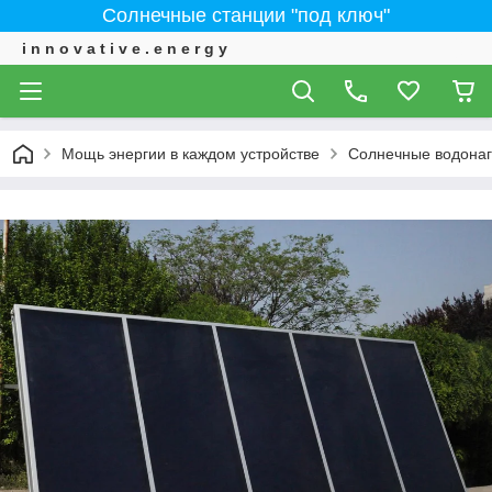
Солнечные станции "под ключ"
i n n o v a t i v e . e n e r g y
Мощь энергии в каждом устройстве
Солнечные водонаг