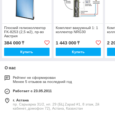
Плоский гелиоколлектор
Комплект вакуумный 1: 1
Комп
FK-8253 (2,5 м2), пр-во
коллектор NRG30
кол
Австрия
384 000
1 443 000
2 2
₸
₸
Купить
Купить
О нас
Рейтинг не сформирован
Менее 5 отзывов за последний год
Работает с 23.05.2011
г. Астана
пр. Сарыарка 31/2, нп. 29 (БЦ Zapad #1, 8 этаж, 2й
кабинет, домофон 72), Астана, Казахстан