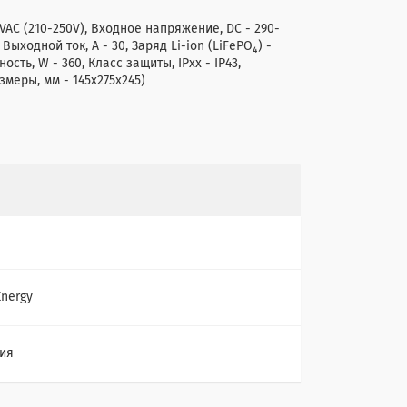
 VAC (210-250V), Входное напряжение, DC - 290-
Выходной ток, А - 30, Заряд Li-ion (LiFePO₄) -
ть, W - 360, Класс защиты, IPхх - IP43,
азмеры, мм - 145x275x245)
Energy
ия