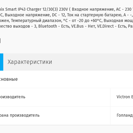
ix Smart IP43 Charger 12/30(3) 230V ( Входное напряжение, AC - 230
C, Выходное напряжение, DC - 12, Ток на стартерную батарею, А - -, 
жен, Температурный диапазон, °C - от -20 до +60°C, Выходная мощнос
ество выходов - 3, Bluetooth - Есть, VE.Bus - Нет, VE.Direct - Есть, Р
Характеристики
сновные
оизводитель
Victron 
рана производитель
Голланд