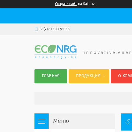
Создать сайт
на Satu.kz
+7 (776) 500-91-56
i n n o v a t i v e . e n e r
ГЛАВНАЯ
ПРОДУКЦИЯ
О КОМ