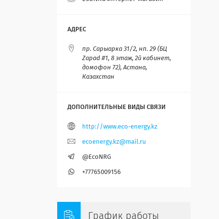
пр. Сарыарка 31/2, нп. 29 (БЦ
Zapad #1, 8 этаж, 2й кабинет,
домофон 72), Астана,
Казахстан
http://www.eco-energy.kz
ecoenergy.kz@mail.ru
@EcoNRG
+77765009156
График работы