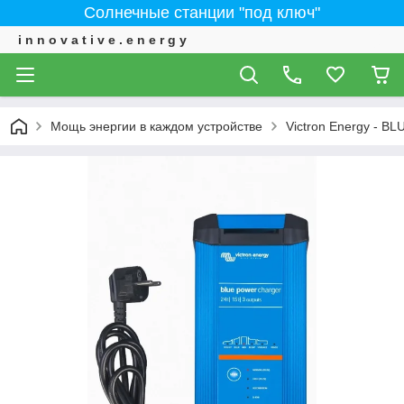
Солнечные станции "под ключ"
i n n o v a t i v e . e n e r g y
Мощь энергии в каждом устройстве
Victron Energy - 