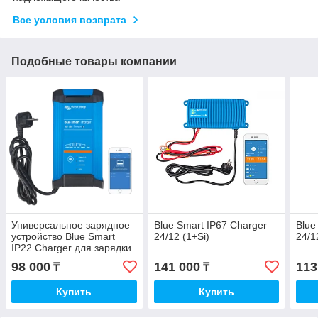
Все условия возврата
Подобные товары компании
Универсальное зарядное
Blue Smart IP67 Charger
Blue
устройство Blue Smart
24/12 (1+Si)
24/1
IP22 Charger для зарядки
всех видов
98 000
141 000
113
₸
₸
аккумуляторов12/24V
Купить
Купить