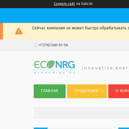
Создать сайт
на Satu.kz
Сейчас компания не может быстро обрабатывать з
+7 (776) 500-91-56
i n n o v a t i v e . e n e r
ГЛАВНАЯ
ПРОДУКЦИЯ
О КОМ