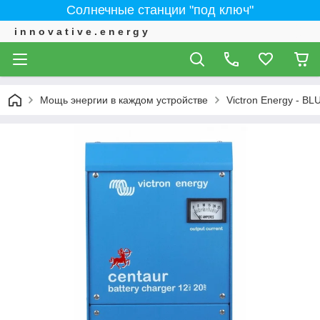
Солнечные станции "под ключ"
i n n o v a t i v e . e n e r g y
Мощь энергии в каждом устройстве
Victron Energy - 