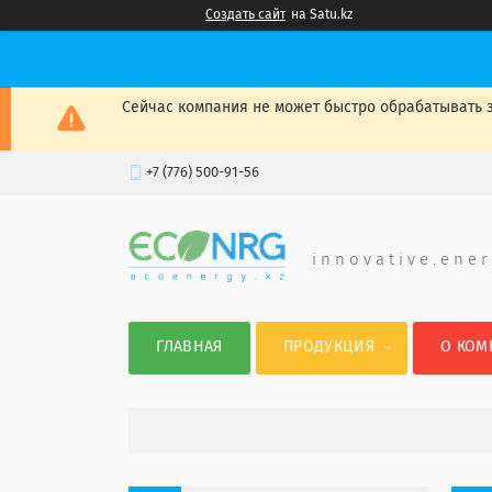
Создать сайт
на Satu.kz
Сейчас компания не может быстро обрабатывать з
+7 (776) 500-91-56
i n n o v a t i v e . e n e r
ГЛАВНАЯ
ПРОДУКЦИЯ
О КОМ