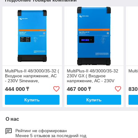
MultiPlus-II 48/3000/35-32 (
MultiPlus-II 48/3000/35-32
Mult
Входное напряжение, AC
230V GX ( Входное
- 230V Sinewave,
напряжение, AC - 230V
Выходное напряжение,
Sinewave, Выходное
444 000
467 000
830
₸
₸
DC - 48, Выходной
напряжение, DC - 48)
Купить
Купить
О нас
Рейтинг не сформирован
Менее 5 отзывов за последний год