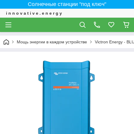
Солнечные станции "под ключ"
i n n o v a t i v e . e n e r g y
Мощь энергии в каждом устройстве
Victron Energy - 