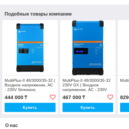
Подобные товары компании
MultiPlus-II 48/3000/35-32 (
MultiPlus-II 48/3000/35-32
Mult
Входное напряжение, AC
230V GX ( Входное
- 230V Sinewave,
напряжение, AC - 230V
Выходное напряжение,
Sinewave, Выходное
444 000
467 000
829
₸
₸
DC - 48, Выходной
напряжение, DC - 48)
Купить
Купить
О нас