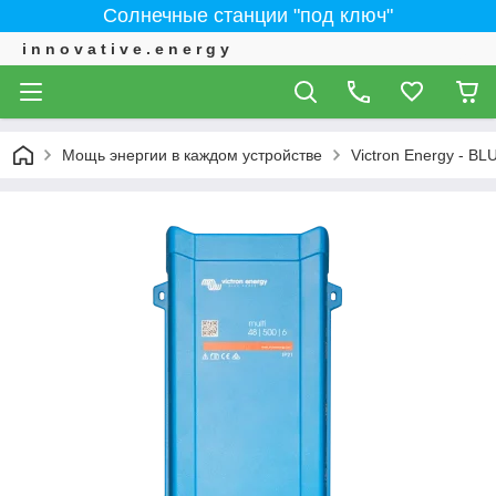
Солнечные станции "под ключ"
i n n o v a t i v e . e n e r g y
Мощь энергии в каждом устройстве
Victron Energy - 