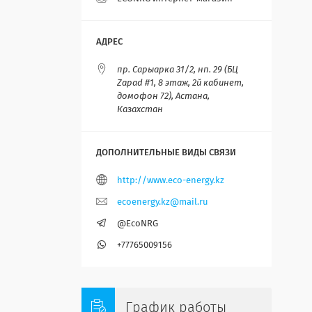
пр. Сарыарка 31/2, нп. 29 (БЦ
Zapad #1, 8 этаж, 2й кабинет,
домофон 72), Астана,
Казахстан
http://www.eco-energy.kz
ecoenergy.kz@mail.ru
@EcoNRG
+77765009156
График работы