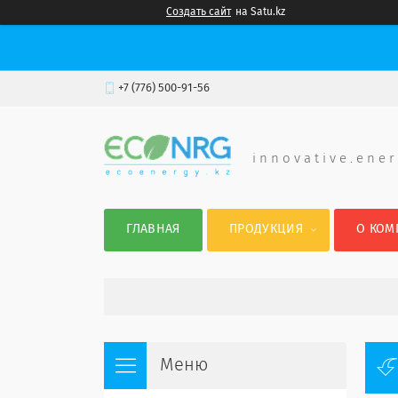
Создать сайт
на Satu.kz
+7 (776) 500-91-56
i n n o v a t i v e . e n e r
ГЛАВНАЯ
ПРОДУКЦИЯ
О КОМ