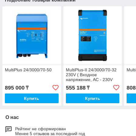
MultiPlus 24/3000/70-50
MultiPlus-II 24/3000/70-32
Mult
230V ( Входное
напряжение, AC - 230V
Sinewave, Выходное
895 000
555 188
808
₸
₸
напряжение, DC - 24,
Купить
Купить
О нас
Рейтинг не сформирован
Менее 5 отзывов за последний год