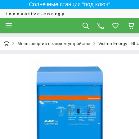
Солнечные станции "под ключ"
i n n o v a t i v e . e n e r g y
Мощь энергии в каждом устройстве
Victron Energy - 