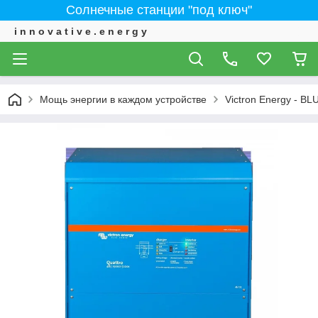
Солнечные станции "под ключ"
i n n o v a t i v e . e n e r g y
Мощь энергии в каждом устройстве
Victron Energy - 