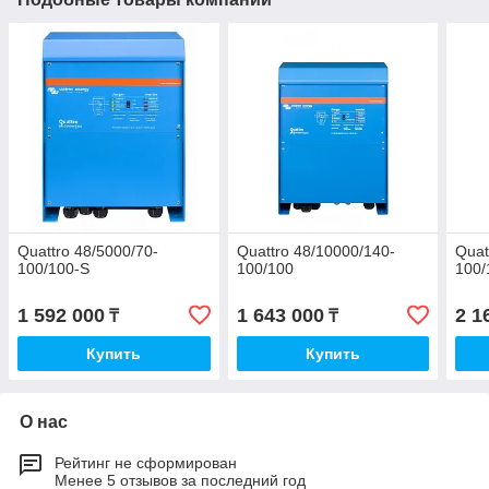
Quattro 48/5000/70-
Quattro 48/10000/140-
Quat
100/100-S
100/100
100/
1 592 000
1 643 000
2 1
₸
₸
Купить
Купить
О нас
Рейтинг не сформирован
Менее 5 отзывов за последний год