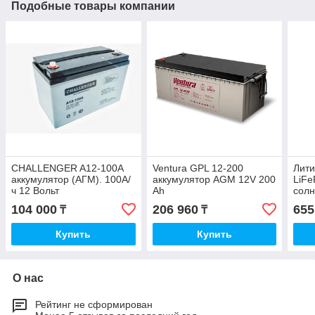
Подобные товары компании
CHALLENGER A12-100A
Ventura GPL 12-200
Лити
аккумулятор (АГМ). 100А/
аккумулятор AGM 12V 200
LiF
ч 12 Вольт
Ah
сол
элек
104 000
206 960
655
₸
₸
200A
Купить
Купить
О нас
Рейтинг не сформирован