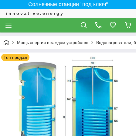
Солнечные станции "под ключ"
i n n o v a t i v e . e n e r g y
Мощь энергии в каждом устройстве
Водонагреватели, 
Топ продаж