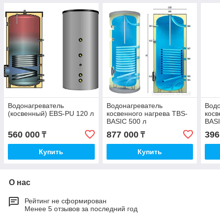
Водонагреватель
Водонагреватель
Водо
(косвенный) EBS-PU 120 л
косвенного нагрева TBS-
косв
BASIC 500 л
BASI
560 000
877 000
396
₸
₸
Купить
Купить
О нас
Рейтинг не сформирован
Менее 5 отзывов за последний год