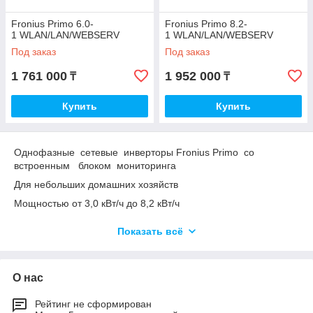
Fronius Primo 6.0‐
Fronius Primo 8.2‐
1 WLAN/LAN/WEBSERV
1 WLAN/LAN/WEBSERV
Под заказ
Под заказ
1 761 000
1 952 000
₸
₸
Купить
Купить
Однофазные сетевые инверторы Fronius Primo со
встроенным блоком мониторинга
Для небольших домашних хозяйств
Мощностью от 3,0 кВт/ч до 8,2 кВт/ч
Встроенные 2 контроллера МРРТ
Показать всё
Встроенный лимитер - позволяет регулировать отдачу
электричества обратно в сеть от 100 до 0%
Блок мониторинга WLAN/LAN/WEBSERV - управление через
О нас
интернет, вай-фай
Рейтинг не сформирован
*инверторы работают без аккумуляторов, соединение