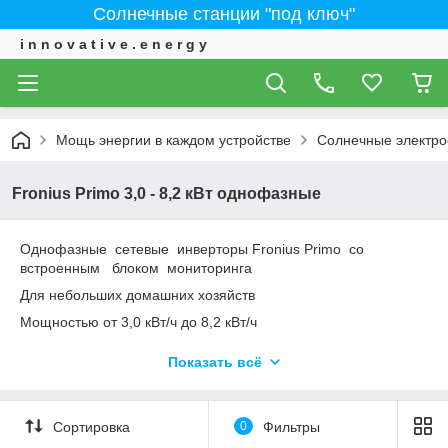
Солнечные станции "под ключ"
i n n o v a t i v e . e n e r g y
Мощь энергии в каждом устройстве
Солнечные электро
Fronius Primo 3,0 - 8,2 кВт однофазные
Однофазные сетевые инверторы Fronius Primo со
встроенным блоком мониторинга
Для небольших домашних хозяйств
Мощностью от 3,0 кВт/ч до 8,2 кВт/ч
Встроенные 2 контроллера МРРТ
Показать всё
Встроенный лимитер - позволяет регулировать отдачу
электричества обратно в сеть от 100 до 0%
Блок мониторинга WLAN/LAN/WEBSERV - управление через
Сортировка
0
Фильтры
интернет, вай-фай