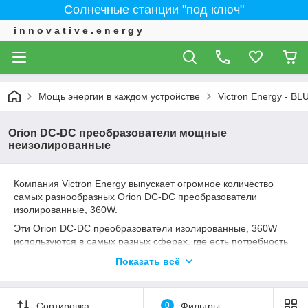
Солнечные станции "под ключ"
i n n o v a t i v e . e n e r g y
Мощь энергии в каждом устройстве
Victron Energy - 
Orion DC-DC преобразователи мощные
неизолированные
Компания Victron Energy выпускает огромное количество
самых разнообразных Orion DC-DC преобразователи
изолированные, 360W.
Эти Orion DC-DC преобразователи изолированные, 360W
используются в самых разных сферах, где есть потребность
изменять напряжение. Напряжение можно как повышать, так
Показать всё
и понижать. Особенно часто применяются Orion DC-DC
преобразователи изолированные, 360W напряжения на 12-
24-36-48 вольт. Например у вас на машине напряжение 24
Сортировка
0
Фильтры
вольта, а вам надо подключить оборудование на 12 вольт