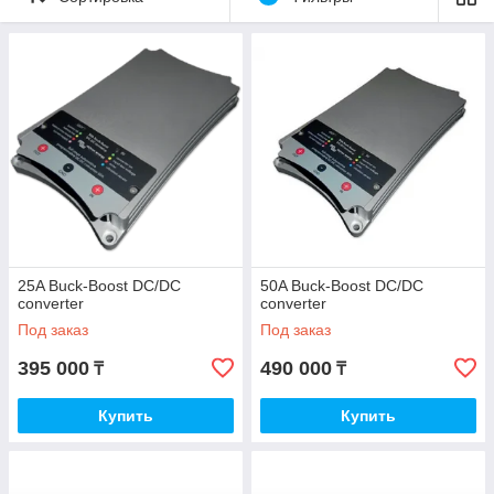
или наоборот напряжение надо повысить. Именно здесь и
используется наши Orion DC-DC преобразователи
изолированные, 360W. Также с их помощью вы можете
заряжать АКБ. Orion DC-DC преобразователи
изолированные, 360W c регулируемым выходным
напряжением допустимо применяться в качестве зарядного
устройства. Например, для зарядки АКБ на 12 вольт или
дополнительного АКБ в системах на 24 вольта.
25A Buck-Boost DC/DC
50A Buck-Boost DC/DC
converter
converter
Под заказ
Под заказ
395 000
490 000
₸
₸
Купить
Купить