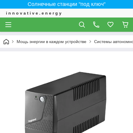
Солнечные станции "под ключ"
i n n o v a t i v e . e n e r g y
Мощь энергии в каждом устройстве
Системы автономно