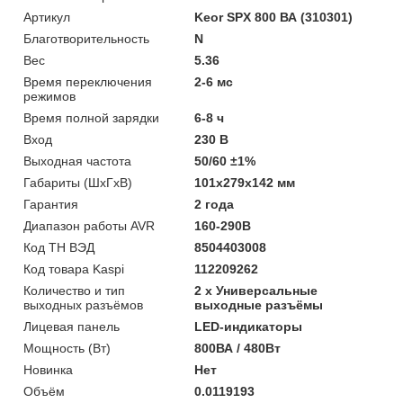
Артикул
Keor SPX 800 ВА (310301)
Благотворительность
N
Вес
5.36
Время переключения
2-6 мс
режимов
Время полной зарядки
6-8 ч
Вход
230 В
Выходная частота
50/60 ±1%
Габариты (ШхГхВ)
101x279x142 мм
Гарантия
2 года
Диапазон работы AVR
160-290В
Код ТН ВЭД
8504403008
Код товара Kaspi
112209262
Количество и тип
2 х Универсальные
выходных разъёмов
выходные разъёмы
Лицевая панель
LED-индикаторы
Мощность (Bт)
800ВА / 480Вт
Новинка
Нет
Объём
0.0119193