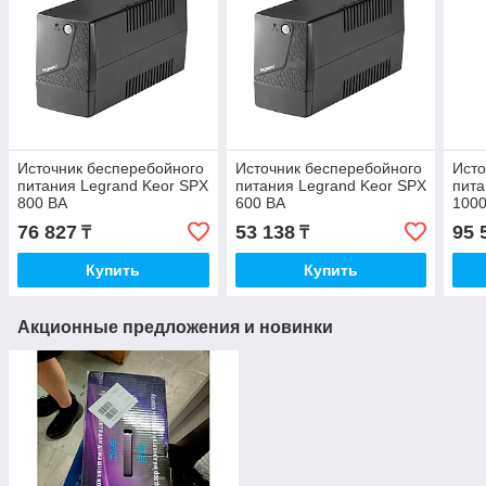
Источник бесперебойного
Источник бесперебойного
Исто
питания Legrand Keor SPX
питания Legrand Keor SPX
пита
800 ВА
600 ВА
100
76 827
53 138
95 
₸
₸
Купить
Купить
Акционные предложения и новинки