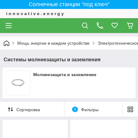
Солнечные станции "под ключ"
i n n o v a t i v e . e n e r g y
Мощь энергии в каждом устройстве
Электротехническо
Системы молниезащиты и заземления
Молниезащита и заземление
Сортировка
0
Фильтры