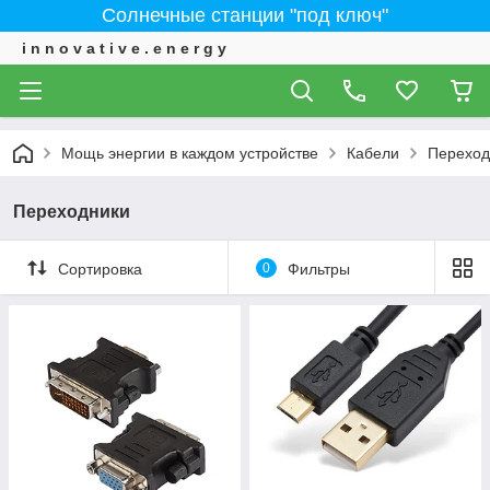
Солнечные станции "под ключ"
i n n o v a t i v e . e n e r g y
Мощь энергии в каждом устройстве
Кабели
Переход
Переходники
Сортировка
0
Фильтры