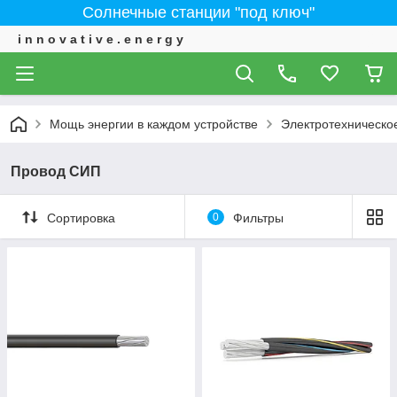
Солнечные станции "под ключ"
i n n o v a t i v e . e n e r g y
Мощь энергии в каждом устройстве
Электротехническо
Провод СИП
Сортировка
0
Фильтры