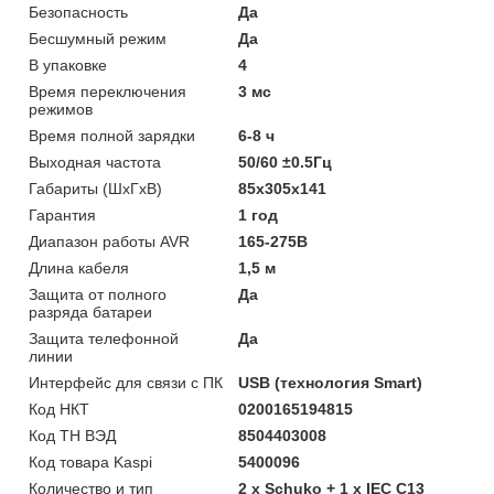
Безопасность
Да
Бесшумный режим
Да
В упаковке
4
Время переключения
3 мс
режимов
Время полной зарядки
6-8 ч
Выходная частота
50/60 ±0.5Гц
Габариты (ШхГхВ)
85x305x141
Гарантия
1 год
Диапазон работы AVR
165-275В
Длина кабеля
1,5 м
Защита от полного
Да
разряда батареи
Защита телефонной
Да
линии
Интерфейс для связи с ПК
USB (технология Smart)
Код НКТ
0200165194815
Код ТН ВЭД
8504403008
Код товара Kaspi
5400096
Количество и тип
2 х Schuko + 1 х IEC C13