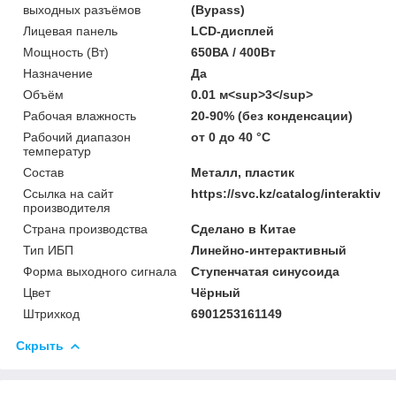
выходных разъёмов
(Bypass)
Лицевая панель
LCD-дисплей
Мощность (Bт)
650ВА / 400Вт
Назначение
Да
Объём
0.01 м<sup>3</sup>
Рабочая влажность
20-90% (без конденсации)
Рабочий диапазон
от 0 до 40 °С
температур
Состав
Металл, пластик
Ссылка на сайт
https://svc.kz/catalog/interaktiv
производителя
Страна производства
Сделано в Китае
Тип ИБП
Линейно-интерактивный
Форма выходного сигнала
Ступенчатая синусоида
Цвет
Чёрный
Штрихкод
6901253161149
Скрыть