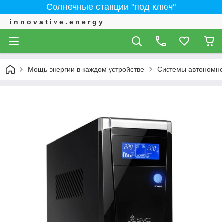
Солнечные станции "под ключ"
i n n o v a t i v e . e n e r g y
Мощь энергии в каждом устройстве
Системы автономно