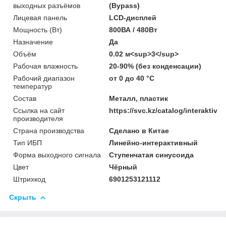
выходных разъёмов
(Bypass)
Лицевая панель
LCD-дисплей
Мощность (Bт)
800ВА / 480Вт
Назначение
Да
Объём
0.02 м<sup>3</sup>
Рабочая влажность
20-90% (без конденсации)
Рабочий диапазон
от 0 до 40 °С
температур
Состав
Металл, пластик
Ссылка на сайт
https://svc.kz/catalog/interaktiv
производителя
Страна производства
Сделано в Китае
Тип ИБП
Линейно-интерактивный
Форма выходного сигнала
Ступенчатая синусоида
Цвет
Чёрный
Штрихкод
6901253121112
Скрыть