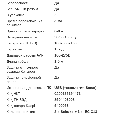
Безопасность
Да
Бесшумный режим
Да
В упаковке
2
Время переключения
3 мс
режимов
Время полной зарядки
6-8 ч
Выходная частота
50/60 ±0.5Гц
Габариты (ШхГхВ)
108x330x160
Гарантия
1 год
Диапазон работы AVR
165-275В
Длина кабеля
1,5 м
Защита от полного
Да
разряда батареи
Защита телефонной
Да
линии
Интерфейс для связи с ПК
USB (технология Smart)
Код НКТ
0200165194471
Код ТН ВЭД
8504403008
Код товара Kaspi
5400053
Количество и тип
2 х Schuko + 1 х IEC C13