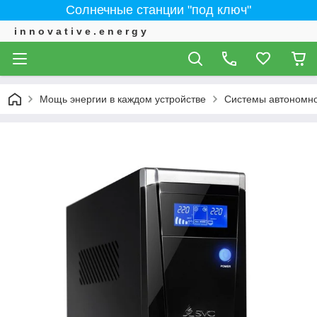
Солнечные станции "под ключ"
i n n o v a t i v e . e n e r g y
Мощь энергии в каждом устройстве
Системы автономно