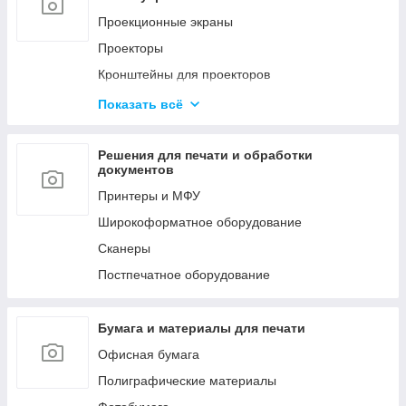
Мобильные стойки
Проекционные экраны
Кронштейны для видео стен и
Проекторы
профессиональных панелей
Кронштейны для проекторов
LED Экраны
Офисные доски
Показать всё
Конференц-системы
Аксессуары
Профессиональное аудио оборудование
Решения для печати и обработки
документов
Принтеры и МФУ
Широкоформатное оборудование
Сканеры
Постпечатное оборудование
Бумага и материалы для печати
Офисная бумага
Полиграфические материалы