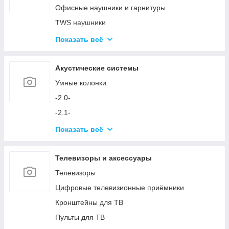
Аксессуары для ПК
Офисные наушники и гарнитуры
Устройства ввода и аксессуары
TWS наушники
Игровые кресла
Микрофоны
Показать всё
Игровые столы
Аксессуары для наушников и микрофонов
Игровые устройства
Акустические системы
Симуляторы и аксессуары
Умные колонки
-2.0-
-2.1-
Акустика с технологией Bluetooth
Показать всё
Аксессуары для акустических систем
Телевизоры и аксессуары
Телевизоры
Цифровые телевизионные приёмники
Кронштейны для ТВ
Пульты для ТВ