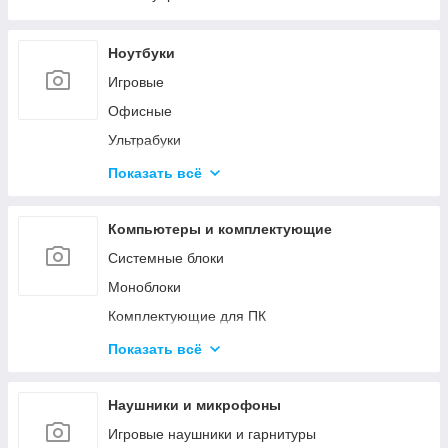
Ноутбуки
Игровые
Офисные
Ультрабуки
Для дизайна и творчества
Показать всё
Трансформеры 2в1
Аксессуары для ноутбуков
Компьютеры и комплектующие
Системные блоки
Моноблоки
Комплектующие для ПК
Программное обеспечение
Показать всё
Корпуса и блоки питания
Вентиляторы охлаждения
Наушники и микрофоны
Мониторы и аксессуары
Игровые наушники и гарнитуры