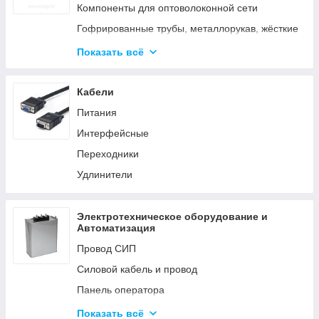
Аксессуары для элементов питания
Компоненты для оптоволоконной сети
Гофрированные трубы, металлорукав, жёсткие
трубы
Показать всё
Кабельные каналы
Металлические кабельные лотки
Кабели
Питания
Интерфейсные
Переходники
Удлинители
Электротехническое оборудование и
Автоматизация
Провод СИП
Силовой кабель и провод
Панель оператора
Системы молниезащиты и заземления
Показать всё