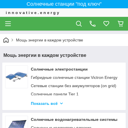
Солнечные станции "под ключ"
i n n o v a t i v e . e n e r g y
Мощь энергии в каждом устройстве
Мощь энергии в каждом устройстве
Солнечные электростанции
Гибридные солнечные станции Victron Energy
Сетевые станции без аккумуляторов (on grid)
Солнечные панели Tier 1
ИНВЕРТОРЫ - Сетевые, автономные,
Показать всё
гибридные
Солнечные водонагревательные системы
Солнечные коллекторы плоские