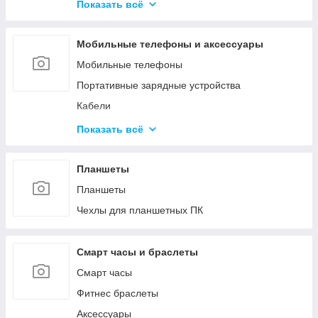
Средства для обслуживания КМА
Показать всё
Гипохлориты
Струйные картриджи и чернила
Кислоты
Мобильные телефоны и аксессуары
Материалы для производства газобетона и
пенобетона
Мобильные телефоны
Ёмкости
Портативные зарядные устройства
Кабели
Зарядные устройства
Показать всё
Защитные стёкла и плёнки
Чехлы
Планшеты
Прочее
Планшеты
Чехлы для планшетных ПК
Смарт часы и браслеты
Смарт часы
Фитнес браслеты
Аксессуары