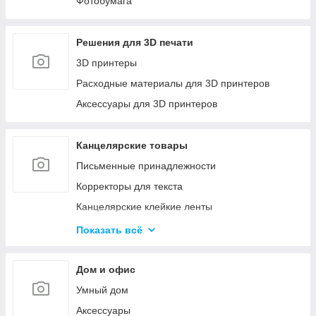
Фотобумага
Решения для 3D печати
3D принтеры
Расходные материалы для 3D принтеров
Аксессуары для 3D принтеров
Канцелярские товары
Письменные принадлежности
Корректоры для текста
Канцелярские клейкие ленты
Канцелярские мелочи
Показать всё
Пеналы
Бумажная продукция
Дом и офис
Папки для хранения и сортировки документов
Умный дом
Степлеры и Дыроколы
Аксессуары