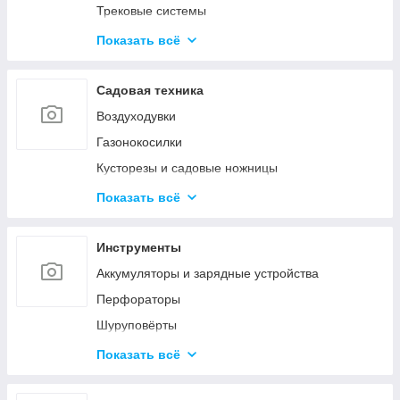
Трековые системы
Светодиодные линейные светильники
Показать всё
Накладные светильники
Настольные лампы
Садовая техника
Наружное и промышленное освещение
Воздуходувки
Светодиодные фонарики
Газонокосилки
Светодиодные ленты
Кусторезы и садовые ножницы
Умное освещение
Пилы цепные
Показать всё
Снегоуборочная техника
Очистители высокого давления
Инструменты
Триммеры и электрокосы
Аккумуляторы и зарядные устройства
Акссесуары
Перфораторы
Шуруповёрты
Шлифовальные машины
Показать всё
Пилы