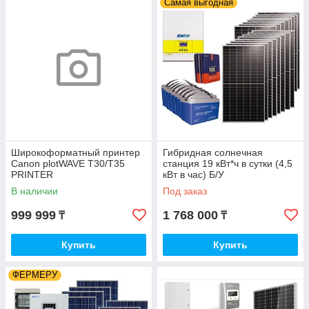
Самая выгодная
Широкоформатный принтер
Гибридная солнечная
Canon plotWAVE T30/T35
станция 19 кВт*ч в сутки (4,5
PRINTER
кВт в час) Б/У
В наличии
Под заказ
999 999
1 768 000
₸
₸
Купить
Купить
ФЕРМЕРУ