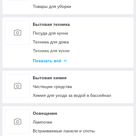
Канцелярские ножи и ножницы
Товары для уборки
Калькуляторы
Товары для творчества
Бытовая техника
Посуда для кухни
Техника для дома
Техника для кухни
Красота и здоровье
Показать всё
Климатическая техника
Кулеры для воды
Бытовая химия
Проточные водонагреватели
Чистящие средства
Химия для ухода за водой в бассейнах
Освещение
Лампочки
Встраиваемые панели и споты