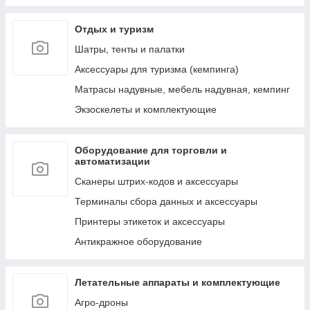
к ним
Отдых и туризм
Лестницы, тенты, подложки и др. аксессуары
для бассейнов
Шатры, тенты и палатки
Аксессуары для ухода за бассейнами и водой
Аксессуары для туризма (кемпинга)
Сервисные запчасти для бассейнов и их
Матрасы надувные, мебель надувная, кемпинг
аксессуаров
Экзоскелеты и комплектующие
Пляжные надувные матрасы и шезлонги
Круги и мячи пляжные, надувные
Оборудование для торговли и
Обучение плаванию (нарукавники, жилеты и
автоматизации
т.д.)
Сканеры штрих-кодов и аксессуары
Надувные игрушки для плавания/катания
верхом (райдеры)
Терминалы сбора данных и аксессуары
Маски, очки и ласты для плавания
Принтеры этикеток и аксессуары
Воздушные насосы для накачивания (ручные,
Антикражное оборудование
электрические и ножные)
Летательные аппараты и комплектующие
Агро-дроны