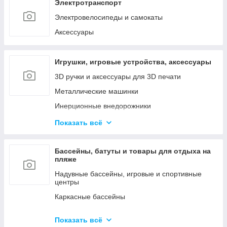
Наборы инструментов
Электротранспорт
Сетевые инструменты
Электровелосипеды и самокаты
Контрольно - измерительные приборы
Аксессуары
Игрушки, игровые устройства, аксессуары
3D ручки и аксессуары для 3D печати
Металлические машинки
Инерционные внедорожники
Радиоуправляемые машинки и роботы
Показать всё
Куклы и мини-куклы
Конструкторы
Бассейны, батуты и товары для отдыха на
пляже
Товары для праздника (шары, свечи и т.д.)
Надувные бассейны, игровые и спортивные
центры
Каркасные бассейны
Батуты, горки, качели и игровые комплексы
Показать всё
Фильтрующие насосы, картриджи и аксессуары