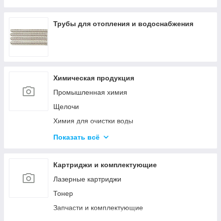
Оборудование среднего напряжения
Низковольтное оборудование
Трубы для отопления и водоснабжения
Приводная техника и автоматизация
Химическая продукция
Промышленная химия
Щелочи
Химия для очистки воды
Материалы для бурения и эксплуатации
Показать всё
нефтяных и газовых скважин
Ускорители, пластификаторы, добавки в бетон
Картриджи и комплектующие
Материалы для строительства дорог
Лазерные картриджи
Удобрения
Тонер
Гликоли
Запчасти и комплектующие
Спирты