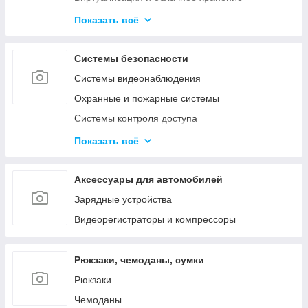
Активное сетевое
Показать всё
Телекоммуникационные и металлические
шкафы
Системы безопасности
Системы видеонаблюдения
Охранные и пожарные системы
Системы контроля доступа
Системы оповещения и аудиотрансляция
Показать всё
Аксессуары
Аксессуары для автомобилей
Зарядные устройства
Видеорегистраторы и компрессоры
Рюкзаки, чемоданы, сумки
Рюкзаки
Чемоданы