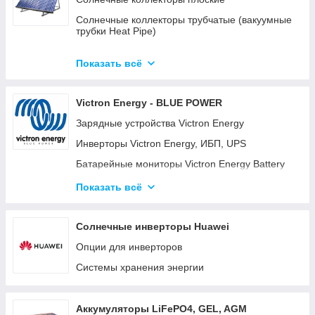
Солнечные коллекторы трубчатые (вакуумные
трубки Heat Pipe)
Готовые комплекты солнечных
водонагревательных систем (гелиосистем)
Показать всё
Готовые модульные станции OPTICUBE
Victron Energy - BLUE POWER
Солнечные коллекторы для больших станций
Зарядные устройства Victron Energy
Солнечные насосные станции
Инверторы Victron Energy, ИБП, UPS
Комплектующие к солнечным
водонагревателям
Батарейные мониторы Victron Energy Battery
Monitor BMV-700, BMV-702, BMV-712
Готовые комплекты
Показать всё
Батарейные изоляторы и сумматоры для
аккумуляторов
Солнечные инверторы Huawei
Панели управления для систем Victron Energy
Опции для инверторов
Color Control GX (CCGX) и Venus GX
Системы хранения энергии
Orion DC-DC преобразователи
Аккумуляторные батареи Gel, AGM и LiFePO4
литиевые аккумуляторы.
Аккумуляторы LiFePO4, GEL, AGM