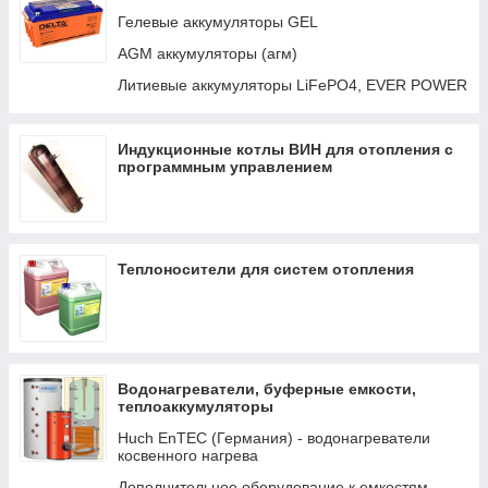
Авто-переключатели
Гелевые аккумуляторы GEL
Кабели и интерфейсы
AGM аккумуляторы (агм)
Распределение LYNX И DC
Литиевые аккумуляторы LiFePO4, EVER POWER
Трансформаторы
Индукционные котлы ВИН для отопления с
программным управлением
Теплоносители для систем отопления
Водонагреватели, буферные емкости,
теплоаккумуляторы
Huch EnTEC (Германия) - водонагреватели
косвенного нагрева
Дополнительное оборудование к емкостям