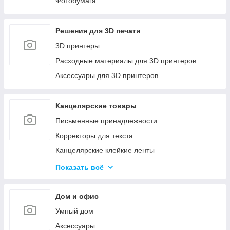
Фотобумага
Решения для 3D печати
3D принтеры
Расходные материалы для 3D принтеров
Аксессуары для 3D принтеров
Канцелярские товары
Письменные принадлежности
Корректоры для текста
Канцелярские клейкие ленты
Канцелярские мелочи
Показать всё
Пеналы
Бумажная продукция
Дом и офис
Папки для хранения и сортировки документов
Умный дом
Степлеры и Дыроколы
Аксессуары