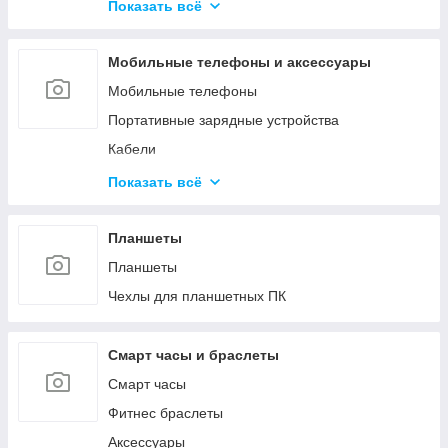
Средства для обслуживания КМА
Показать всё
Гипохлориты
Струйные картриджи и чернила
Кислоты
Мобильные телефоны и аксессуары
Материалы для производства газобетона и
пенобетона
Мобильные телефоны
Ёмкости
Портативные зарядные устройства
Кабели
Зарядные устройства
Показать всё
Защитные стёкла и плёнки
Чехлы
Планшеты
Прочее
Планшеты
Чехлы для планшетных ПК
Смарт часы и браслеты
Смарт часы
Фитнес браслеты
Аксессуары