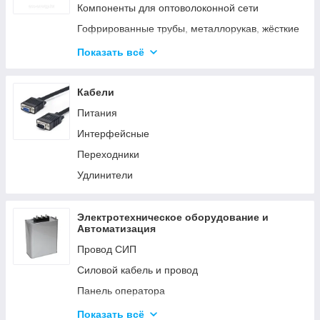
Аксессуары для элементов питания
Компоненты для оптоволоконной сети
Гофрированные трубы, металлорукав, жёсткие
трубы
Показать всё
Кабельные каналы
Металлические кабельные лотки
Кабели
Питания
Интерфейсные
Переходники
Удлинители
Электротехническое оборудование и
Автоматизация
Провод СИП
Силовой кабель и провод
Панель оператора
Системы молниезащиты и заземления
Показать всё