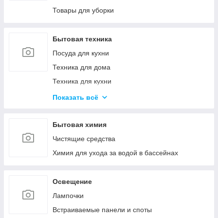
Канцелярские ножи и ножницы
Товары для уборки
Калькуляторы
Товары для творчества
Бытовая техника
Посуда для кухни
Техника для дома
Техника для кухни
Красота и здоровье
Показать всё
Климатическая техника
Кулеры для воды
Бытовая химия
Проточные водонагреватели
Чистящие средства
Химия для ухода за водой в бассейнах
Освещение
Лампочки
Встраиваемые панели и споты