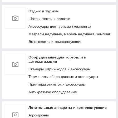
к ним
Отдых и туризм
Лестницы, тенты, подложки и др. аксессуары
для бассейнов
Шатры, тенты и палатки
Аксессуары для ухода за бассейнами и водой
Аксессуары для туризма (кемпинга)
Сервисные запчасти для бассейнов и их
Матрасы надувные, мебель надувная, кемпинг
аксессуаров
Экзоскелеты и комплектующие
Пляжные надувные матрасы и шезлонги
Круги и мячи пляжные, надувные
Оборудование для торговли и
Обучение плаванию (нарукавники, жилеты и
автоматизации
т.д.)
Сканеры штрих-кодов и аксессуары
Надувные игрушки для плавания/катания
верхом (райдеры)
Терминалы сбора данных и аксессуары
Маски, очки и ласты для плавания
Принтеры этикеток и аксессуары
Воздушные насосы для накачивания (ручные,
Антикражное оборудование
электрические и ножные)
Летательные аппараты и комплектующие
Агро-дроны