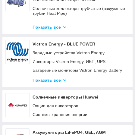
Солнечные коллекторы трубчатые (вакуумные
трубки Heat Pipe)
Готовые комплекты солнечных
водонагревательных систем (гелиосистем)
Показать всё
Готовые модульные станции OPTICUBE
Victron Energy - BLUE POWER
Солнечные коллекторы для больших станций
Зарядные устройства Victron Energy
Солнечные насосные станции
Инверторы Victron Energy, ИБП, UPS
Комплектующие к солнечным
водонагревателям
Батарейные мониторы Victron Energy Battery
Monitor BMV-700, BMV-702, BMV-712
Готовые комплекты
Показать всё
Батарейные изоляторы и сумматоры для
аккумуляторов
Солнечные инверторы Huawei
Панели управления для систем Victron Energy
Опции для инверторов
Color Control GX (CCGX) и Venus GX
Системы хранения энергии
Orion DC-DC преобразователи
Аккумуляторные батареи Gel, AGM и LiFePO4
литиевые аккумуляторы.
Аккумуляторы LiFePO4, GEL, AGM