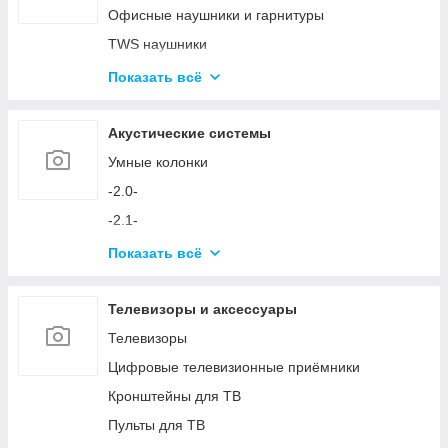
Аксессуары для ПК
Офисные наушники и гарнитуры
Устройства ввода и аксессуары
TWS наушники
Игровые кресла
Микрофоны
Показать всё
Игровые столы
Аксессуары для наушников и микрофонов
Игровые устройства
Акустические системы
Симуляторы и аксессуары
Умные колонки
-2.0-
-2.1-
Акустика с технологией Bluetooth
Показать всё
Аксессуары для акустических систем
Телевизоры и аксессуары
Телевизоры
Цифровые телевизионные приёмники
Кронштейны для ТВ
Пульты для ТВ