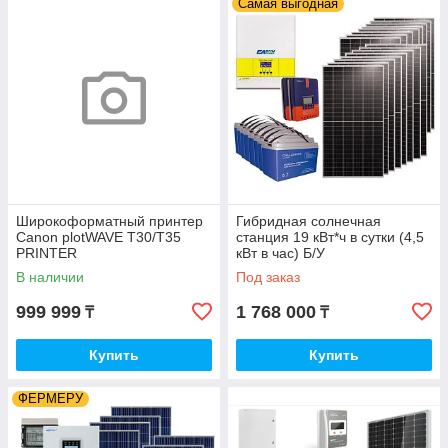
Самая выгодная
Широкоформатный принтер
Гибридная солнечная
Canon plotWAVE T30/T35
станция 19 кВт*ч в сутки (4,5
PRINTER
кВт в час) Б/У
В наличии
Под заказ
999 999
1 768 000
₸
₸
Купить
Купить
ФЕРМЕРУ