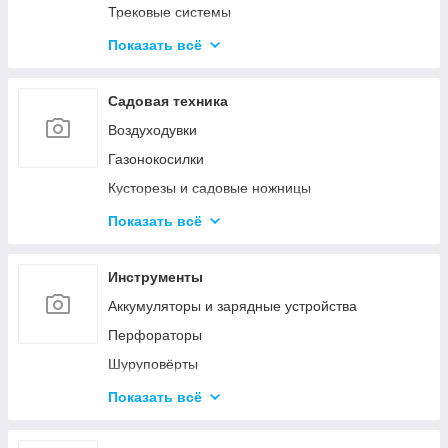
Трековые системы
Светодиодные линейные светильники
Показать всё
Накладные светильники
Настольные лампы
Садовая техника
Наружное и промышленное освещение
Воздуходувки
Светодиодные фонарики
Газонокосилки
Светодиодные ленты
Кусторезы и садовые ножницы
Умное освещение
Пилы цепные
Показать всё
Снегоуборочная техника
Очистители высокого давления
Инструменты
Триммеры и электрокосы
Аккумуляторы и зарядные устройства
Акссесуары
Перфораторы
Шуруповёрты
Шлифовальные машины
Показать всё
Пилы