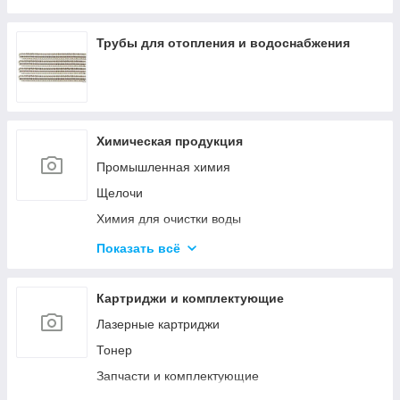
Оборудование среднего напряжения
Низковольтное оборудование
Трубы для отопления и водоснабжения
Приводная техника и автоматизация
Химическая продукция
Промышленная химия
Щелочи
Химия для очистки воды
Материалы для бурения и эксплуатации
Показать всё
нефтяных и газовых скважин
Ускорители, пластификаторы, добавки в бетон
Картриджи и комплектующие
Материалы для строительства дорог
Лазерные картриджи
Удобрения
Тонер
Гликоли
Запчасти и комплектующие
Спирты