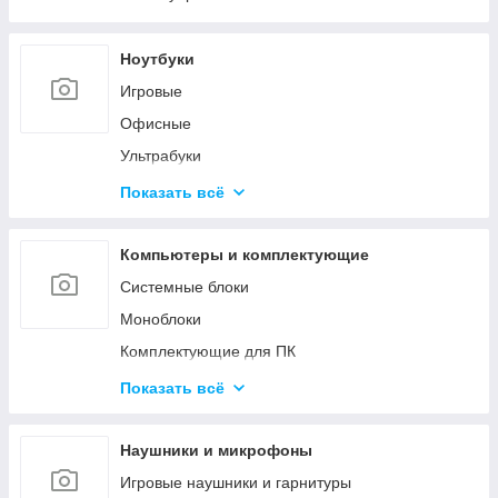
Ноутбуки
Игровые
Офисные
Ультрабуки
Для дизайна и творчества
Показать всё
Трансформеры 2в1
Аксессуары для ноутбуков
Компьютеры и комплектующие
Системные блоки
Моноблоки
Комплектующие для ПК
Программное обеспечение
Показать всё
Корпуса и блоки питания
Вентиляторы охлаждения
Наушники и микрофоны
Мониторы и аксессуары
Игровые наушники и гарнитуры