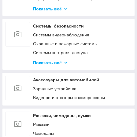
Активное сетевое
Показать всё
Телекоммуникационные и металлические
шкафы
Системы безопасности
Системы видеонаблюдения
Охранные и пожарные системы
Системы контроля доступа
Системы оповещения и аудиотрансляция
Показать всё
Аксессуары
Аксессуары для автомобилей
Зарядные устройства
Видеорегистраторы и компрессоры
Рюкзаки, чемоданы, сумки
Рюкзаки
Чемоданы