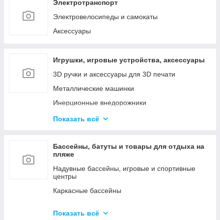
Наборы инструментов
Электротранспорт
Сетевые инструменты
Электровелосипеды и самокаты
Контрольно - измерительные приборы
Аксессуары
Игрушки, игровые устройства, аксессуары
3D ручки и аксессуары для 3D печати
Металлические машинки
Инерционные внедорожники
Радиоуправляемые машинки и роботы
Показать всё
Куклы и мини-куклы
Конструкторы
Бассейны, батуты и товары для отдыха на
пляже
Товары для праздника (шары, свечи и т.д.)
Надувные бассейны, игровые и спортивные
центры
Каркасные бассейны
Батуты, горки, качели и игровые комплексы
Показать всё
Фильтрующие насосы, картриджи и аксессуары