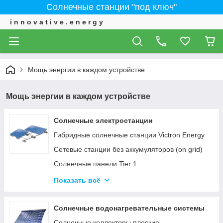
Солнечные станции "под ключ"
i n n o v a t i v e . e n e r g y
Мощь энергии в каждом устройстве
Мощь энергии в каждом устройстве
Солнечные электростанции
Гибридные солнечные станции Victron Energy
Сетевые станции без аккумуляторов (on grid)
Солнечные панели Tier 1
ИНВЕРТОРЫ - Сетевые, автономные,
Показать всё
гибридные
Солнечные водонагревательные системы
Солнечные коллекторы плоские