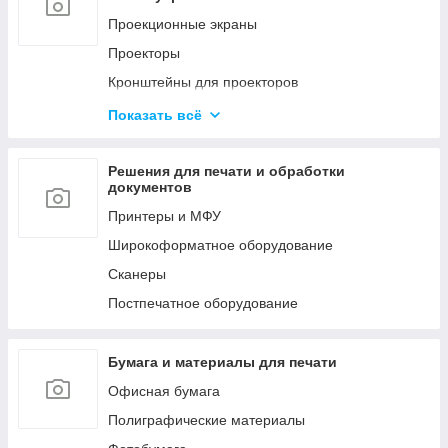
Мобильные стойки
Проекционные экраны
Кронштейны для видео стен и
Проекторы
профессиональных панелей
Кронштейны для проекторов
LED Экраны
Офисные доски
Показать всё
Конференц-системы
Аксессуары
Профессиональное аудио оборудование
Решения для печати и обработки
документов
Принтеры и МФУ
Широкоформатное оборудование
Сканеры
Постпечатное оборудование
Бумага и материалы для печати
Офисная бумага
Полиграфические материалы