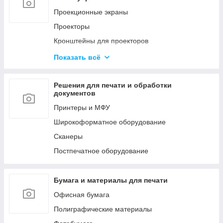
Мобильные стойки
Проекционные экраны
Кронштейны для видео стен и
Проекторы
профессиональных панелей
Кронштейны для проекторов
LED Экраны
Офисные доски
Показать всё
Конференц-системы
Аксессуары
Профессиональное аудио оборудование
Решения для печати и обработки
документов
Принтеры и МФУ
Широкоформатное оборудование
Сканеры
Постпечатное оборудование
Бумага и материалы для печати
Офисная бумага
Полиграфические материалы