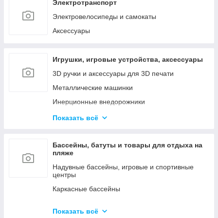
Наборы инструментов
Электротранспорт
Сетевые инструменты
Электровелосипеды и самокаты
Контрольно - измерительные приборы
Аксессуары
Игрушки, игровые устройства, аксессуары
3D ручки и аксессуары для 3D печати
Металлические машинки
Инерционные внедорожники
Радиоуправляемые машинки и роботы
Показать всё
Куклы и мини-куклы
Конструкторы
Бассейны, батуты и товары для отдыха на
пляже
Товары для праздника (шары, свечи и т.д.)
Надувные бассейны, игровые и спортивные
центры
Каркасные бассейны
Батуты, горки, качели и игровые комплексы
Показать всё
Фильтрующие насосы, картриджи и аксессуары