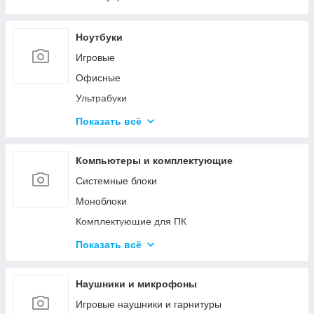
Ноутбуки
Игровые
Офисные
Ультрабуки
Для дизайна и творчества
Показать всё
Трансформеры 2в1
Аксессуары для ноутбуков
Компьютеры и комплектующие
Системные блоки
Моноблоки
Комплектующие для ПК
Программное обеспечение
Показать всё
Корпуса и блоки питания
Вентиляторы охлаждения
Наушники и микрофоны
Мониторы и аксессуары
Игровые наушники и гарнитуры