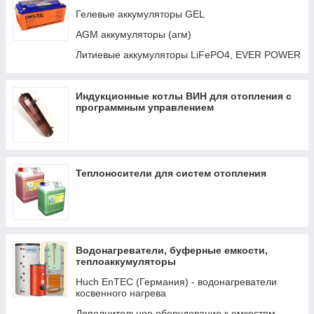
Авто-переключатели
Гелевые аккумуляторы GEL
Кабели и интерфейсы
AGM аккумуляторы (агм)
Распределение LYNX И DC
Литиевые аккумуляторы LiFePO4, EVER POWER
Трансформаторы
Индукционные котлы ВИН для отопления с
программным управлением
Теплоносители для систем отопления
Водонагреватели, буферные емкости,
теплоаккумуляторы
Huch EnTEC (Германия) - водонагреватели
косвенного нагрева
Дополнительное оборудование к емкостям