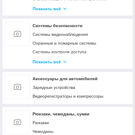
Активное сетевое
Показать всё
Телекоммуникационные и металлические
шкафы
Системы безопасности
Системы видеонаблюдения
Охранные и пожарные системы
Системы контроля доступа
Системы оповещения и аудиотрансляция
Показать всё
Аксессуары
Аксессуары для автомобилей
Зарядные устройства
Видеорегистраторы и компрессоры
Рюкзаки, чемоданы, сумки
Рюкзаки
Чемоданы