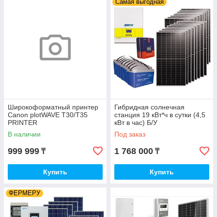
Самая выгодная
Широкоформатный принтер
Гибридная солнечная
Canon plotWAVE T30/T35
станция 19 кВт*ч в сутки (4,5
PRINTER
кВт в час) Б/У
В наличии
Под заказ
999 999
1 768 000
₸
₸
Купить
Купить
ФЕРМЕРУ