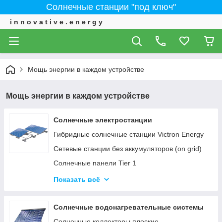
Солнечные станции "под ключ"
i n n o v a t i v e . e n e r g y
Мощь энергии в каждом устройстве
Мощь энергии в каждом устройстве
Солнечные электростанции
Гибридные солнечные станции Victron Energy
Сетевые станции без аккумуляторов (on grid)
Солнечные панели Tier 1
ИНВЕРТОРЫ - Сетевые, автономные,
Показать всё
гибридные
Солнечные водонагревательные системы
Солнечные коллекторы плоские