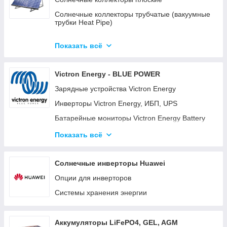
Солнечные коллекторы трубчатые (вакуумные
трубки Heat Pipe)
Готовые комплекты солнечных
водонагревательных систем (гелиосистем)
Показать всё
Готовые модульные станции OPTICUBE
Victron Energy - BLUE POWER
Солнечные коллекторы для больших станций
Зарядные устройства Victron Energy
Солнечные насосные станции
Инверторы Victron Energy, ИБП, UPS
Комплектующие к солнечным
водонагревателям
Батарейные мониторы Victron Energy Battery
Monitor BMV-700, BMV-702, BMV-712
Готовые комплекты
Показать всё
Батарейные изоляторы и сумматоры для
аккумуляторов
Солнечные инверторы Huawei
Панели управления для систем Victron Energy
Опции для инверторов
Color Control GX (CCGX) и Venus GX
Системы хранения энергии
Orion DC-DC преобразователи
Аккумуляторные батареи Gel, AGM и LiFePO4
литиевые аккумуляторы.
Аккумуляторы LiFePO4, GEL, AGM