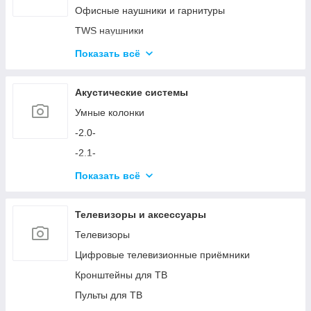
Аксессуары для ПК
Офисные наушники и гарнитуры
Устройства ввода и аксессуары
TWS наушники
Игровые кресла
Микрофоны
Показать всё
Игровые столы
Аксессуары для наушников и микрофонов
Игровые устройства
Акустические системы
Симуляторы и аксессуары
Умные колонки
-2.0-
-2.1-
Акустика с технологией Bluetooth
Показать всё
Аксессуары для акустических систем
Телевизоры и аксессуары
Телевизоры
Цифровые телевизионные приёмники
Кронштейны для ТВ
Пульты для ТВ