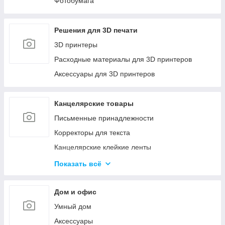
Фотобумага
Решения для 3D печати
3D принтеры
Расходные материалы для 3D принтеров
Аксессуары для 3D принтеров
Канцелярские товары
Письменные принадлежности
Корректоры для текста
Канцелярские клейкие ленты
Канцелярские мелочи
Показать всё
Пеналы
Бумажная продукция
Дом и офис
Папки для хранения и сортировки документов
Умный дом
Степлеры и Дыроколы
Аксессуары