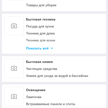
Канцелярские ножи и ножницы
Товары для уборки
Калькуляторы
Товары для творчества
Бытовая техника
Посуда для кухни
Техника для дома
Техника для кухни
Красота и здоровье
Показать всё
Климатическая техника
Кулеры для воды
Бытовая химия
Проточные водонагреватели
Чистящие средства
Химия для ухода за водой в бассейнах
Освещение
Лампочки
Встраиваемые панели и споты