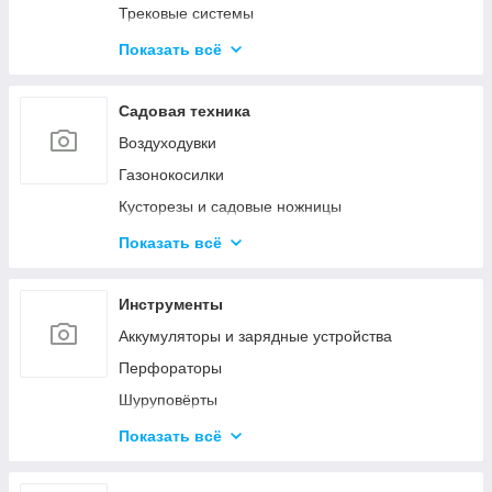
Трековые системы
Светодиодные линейные светильники
Показать всё
Накладные светильники
Настольные лампы
Садовая техника
Наружное и промышленное освещение
Воздуходувки
Светодиодные фонарики
Газонокосилки
Светодиодные ленты
Кусторезы и садовые ножницы
Умное освещение
Пилы цепные
Показать всё
Снегоуборочная техника
Очистители высокого давления
Инструменты
Триммеры и электрокосы
Аккумуляторы и зарядные устройства
Акссесуары
Перфораторы
Шуруповёрты
Шлифовальные машины
Показать всё
Пилы