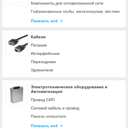
Аксессуары для элементов питания
Компоненты для оптоволоконной сети
Гофрированные трубы, металлорукав, жёсткие
трубы
Показать всё
Кабельные каналы
Металлические кабельные лотки
Кабели
Питания
Интерфейсные
Переходники
Удлинители
Электротехническое оборудование и
Автоматизация
Провод СИП
Силовой кабель и провод
Панель оператора
Системы молниезащиты и заземления
Показать всё