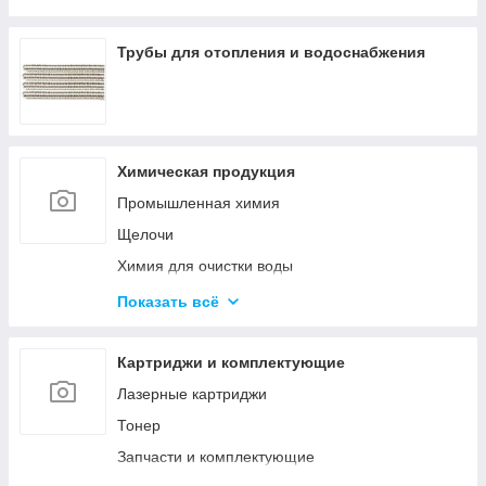
Оборудование среднего напряжения
Низковольтное оборудование
Трубы для отопления и водоснабжения
Приводная техника и автоматизация
Химическая продукция
Промышленная химия
Щелочи
Химия для очистки воды
Материалы для бурения и эксплуатации
Показать всё
нефтяных и газовых скважин
Ускорители, пластификаторы, добавки в бетон
Картриджи и комплектующие
Материалы для строительства дорог
Лазерные картриджи
Удобрения
Тонер
Гликоли
Запчасти и комплектующие
Спирты