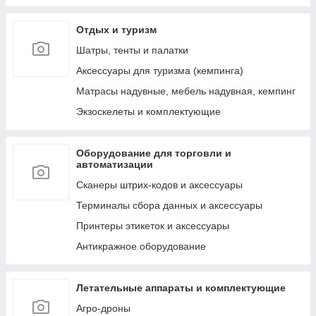
к ним
Отдых и туризм
Лестницы, тенты, подложки и др. аксессуары
для бассейнов
Шатры, тенты и палатки
Аксессуары для ухода за бассейнами и водой
Аксессуары для туризма (кемпинга)
Сервисные запчасти для бассейнов и их
Матрасы надувные, мебель надувная, кемпинг
аксессуаров
Экзоскелеты и комплектующие
Пляжные надувные матрасы и шезлонги
Круги и мячи пляжные, надувные
Оборудование для торговли и
Обучение плаванию (нарукавники, жилеты и
автоматизации
т.д.)
Сканеры штрих-кодов и аксессуары
Надувные игрушки для плавания/катания
верхом (райдеры)
Терминалы сбора данных и аксессуары
Маски, очки и ласты для плавания
Принтеры этикеток и аксессуары
Воздушные насосы для накачивания (ручные,
Антикражное оборудование
электрические и ножные)
Летательные аппараты и комплектующие
Агро-дроны