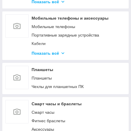
Средства для обслуживания КМА
Показать всё
Гипохлориты
Струйные картриджи и чернила
Кислоты
Мобильные телефоны и аксессуары
Материалы для производства газобетона и
пенобетона
Мобильные телефоны
Ёмкости
Портативные зарядные устройства
Кабели
Зарядные устройства
Показать всё
Защитные стёкла и плёнки
Чехлы
Планшеты
Прочее
Планшеты
Чехлы для планшетных ПК
Смарт часы и браслеты
Смарт часы
Фитнес браслеты
Аксессуары