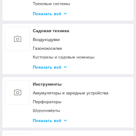
Трековые системы
Светодиодные линейные светильники
Показать всё
Накладные светильники
Настольные лампы
Садовая техника
Наружное и промышленное освещение
Воздуходувки
Светодиодные фонарики
Газонокосилки
Светодиодные ленты
Кусторезы и садовые ножницы
Умное освещение
Пилы цепные
Показать всё
Снегоуборочная техника
Очистители высокого давления
Инструменты
Триммеры и электрокосы
Аккумуляторы и зарядные устройства
Акссесуары
Перфораторы
Шуруповёрты
Шлифовальные машины
Показать всё
Пилы