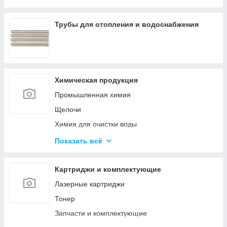
Оборудование среднего напряжения
Низковольтное оборудование
Трубы для отопления и водоснабжения
Приводная техника и автоматизация
Химическая продукция
Промышленная химия
Щелочи
Химия для очистки воды
Материалы для бурения и эксплуатации
Показать всё
нефтяных и газовых скважин
Ускорители, пластификаторы, добавки в бетон
Картриджи и комплектующие
Материалы для строительства дорог
Лазерные картриджи
Удобрения
Тонер
Гликоли
Запчасти и комплектующие
Спирты