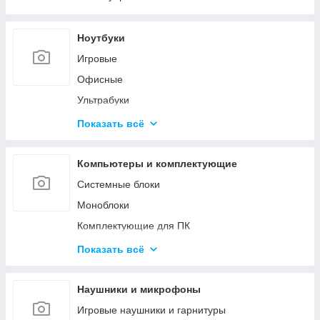
Ноутбуки
Игровые
Офисные
Ультрабуки
Для дизайна и творчества
Показать всё
Трансформеры 2в1
Аксессуары для ноутбуков
Компьютеры и комплектующие
Системные блоки
Моноблоки
Комплектующие для ПК
Программное обеспечение
Показать всё
Корпуса и блоки питания
Вентиляторы охлаждения
Наушники и микрофоны
Мониторы и аксессуары
Игровые наушники и гарнитуры