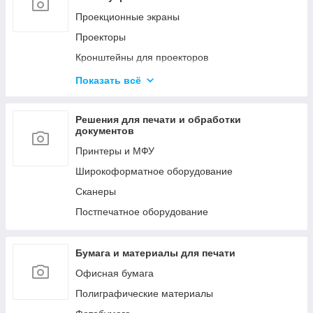
Мобильные стойки
Проекционные экраны
Кронштейны для видео стен и
Проекторы
профессиональных панелей
Кронштейны для проекторов
LED Экраны
Офисные доски
Показать всё
Конференц-системы
Аксессуары
Профессиональное аудио оборудование
Решения для печати и обработки
документов
Принтеры и МФУ
Широкоформатное оборудование
Сканеры
Постпечатное оборудование
Бумага и материалы для печати
Офисная бумага
Полиграфические материалы