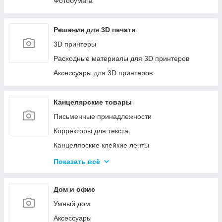
Фотобумага
Решения для 3D печати
3D принтеры
Расходные материалы для 3D принтеров
Аксессуары для 3D принтеров
Канцелярские товары
Письменные принадлежности
Корректоры для текста
Канцелярские клейкие ленты
Канцелярские мелочи
Показать всё
Пеналы
Бумажная продукция
Дом и офис
Папки для хранения и сортировки документов
Умный дом
Степлеры и Дыроколы
Аксессуары