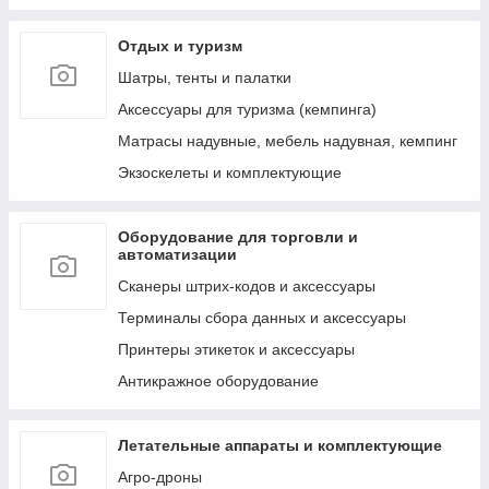
к ним
Отдых и туризм
Лестницы, тенты, подложки и др. аксессуары
для бассейнов
Шатры, тенты и палатки
Аксессуары для ухода за бассейнами и водой
Аксессуары для туризма (кемпинга)
Сервисные запчасти для бассейнов и их
Матрасы надувные, мебель надувная, кемпинг
аксессуаров
Экзоскелеты и комплектующие
Пляжные надувные матрасы и шезлонги
Круги и мячи пляжные, надувные
Оборудование для торговли и
Обучение плаванию (нарукавники, жилеты и
автоматизации
т.д.)
Сканеры штрих-кодов и аксессуары
Надувные игрушки для плавания/катания
верхом (райдеры)
Терминалы сбора данных и аксессуары
Маски, очки и ласты для плавания
Принтеры этикеток и аксессуары
Воздушные насосы для накачивания (ручные,
Антикражное оборудование
электрические и ножные)
Летательные аппараты и комплектующие
Агро-дроны