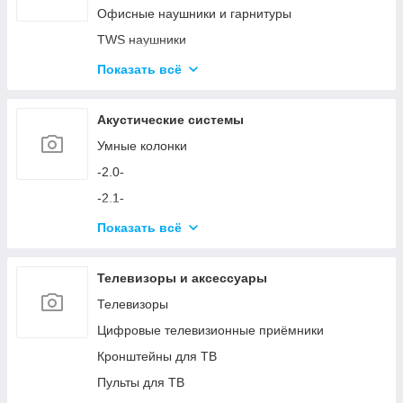
Аксессуары для ПК
Офисные наушники и гарнитуры
Устройства ввода и аксессуары
TWS наушники
Игровые кресла
Микрофоны
Показать всё
Игровые столы
Аксессуары для наушников и микрофонов
Игровые устройства
Акустические системы
Симуляторы и аксессуары
Умные колонки
-2.0-
-2.1-
Акустика с технологией Bluetooth
Показать всё
Аксессуары для акустических систем
Телевизоры и аксессуары
Телевизоры
Цифровые телевизионные приёмники
Кронштейны для ТВ
Пульты для ТВ