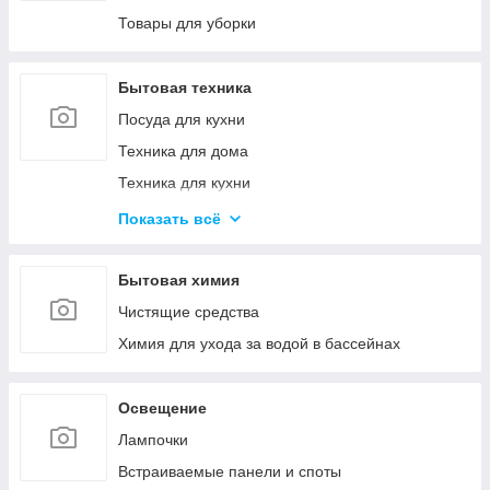
Канцелярские ножи и ножницы
Товары для уборки
Калькуляторы
Товары для творчества
Бытовая техника
Посуда для кухни
Техника для дома
Техника для кухни
Красота и здоровье
Показать всё
Климатическая техника
Кулеры для воды
Бытовая химия
Проточные водонагреватели
Чистящие средства
Химия для ухода за водой в бассейнах
Освещение
Лампочки
Встраиваемые панели и споты