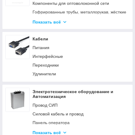
Аксессуары для элементов питания
Компоненты для оптоволоконной сети
Гофрированные трубы, металлорукав, жёсткие
трубы
Показать всё
Кабельные каналы
Металлические кабельные лотки
Кабели
Питания
Интерфейсные
Переходники
Удлинители
Электротехническое оборудование и
Автоматизация
Провод СИП
Силовой кабель и провод
Панель оператора
Системы молниезащиты и заземления
Показать всё