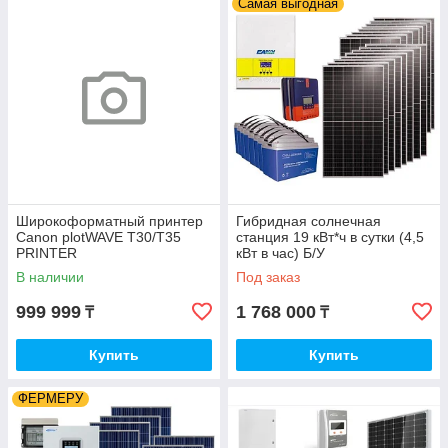
Самая выгодная
Широкоформатный принтер
Гибридная солнечная
Canon plotWAVE T30/T35
станция 19 кВт*ч в сутки (4,5
PRINTER
кВт в час) Б/У
В наличии
Под заказ
999 999
1 768 000
₸
₸
Купить
Купить
ФЕРМЕРУ