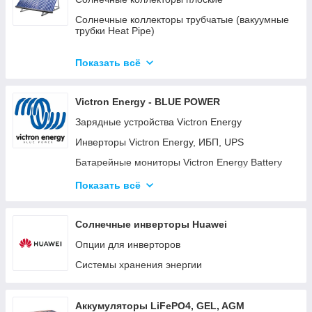
Солнечные коллекторы трубчатые (вакуумные
трубки Heat Pipe)
Готовые комплекты солнечных
водонагревательных систем (гелиосистем)
Показать всё
Готовые модульные станции OPTICUBE
Victron Energy - BLUE POWER
Солнечные коллекторы для больших станций
Зарядные устройства Victron Energy
Солнечные насосные станции
Инверторы Victron Energy, ИБП, UPS
Комплектующие к солнечным
водонагревателям
Батарейные мониторы Victron Energy Battery
Monitor BMV-700, BMV-702, BMV-712
Готовые комплекты
Показать всё
Батарейные изоляторы и сумматоры для
аккумуляторов
Солнечные инверторы Huawei
Панели управления для систем Victron Energy
Опции для инверторов
Color Control GX (CCGX) и Venus GX
Системы хранения энергии
Orion DC-DC преобразователи
Аккумуляторные батареи Gel, AGM и LiFePO4
литиевые аккумуляторы.
Аккумуляторы LiFePO4, GEL, AGM