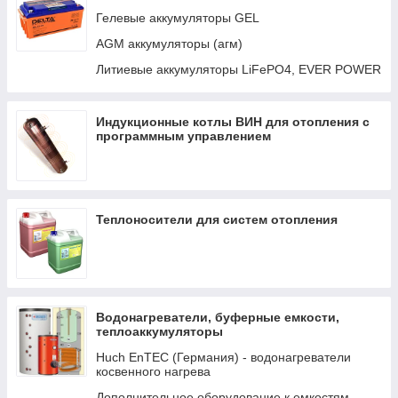
Авто-переключатели
Гелевые аккумуляторы GEL
Кабели и интерфейсы
AGM аккумуляторы (агм)
Распределение LYNX И DC
Литиевые аккумуляторы LiFePO4, EVER POWER
Трансформаторы
Индукционные котлы ВИН для отопления с
программным управлением
Теплоносители для систем отопления
Водонагреватели, буферные емкости,
теплоаккумуляторы
Huch EnTEC (Германия) - водонагреватели
косвенного нагрева
Дополнительное оборудование к емкостям