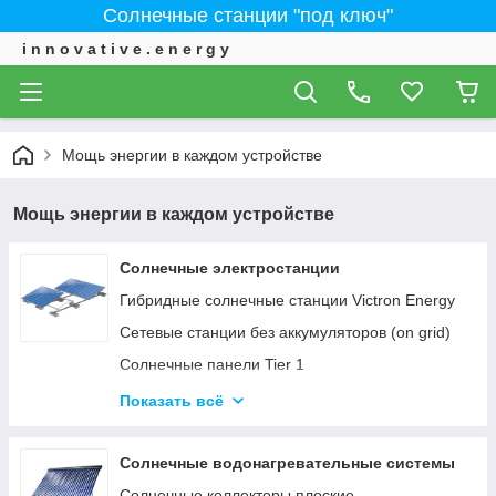
Солнечные станции "под ключ"
i n n o v a t i v e . e n e r g y
Мощь энергии в каждом устройстве
Мощь энергии в каждом устройстве
Солнечные электростанции
Гибридные солнечные станции Victron Energy
Сетевые станции без аккумуляторов (on grid)
Солнечные панели Tier 1
ИНВЕРТОРЫ - Сетевые, автономные,
Показать всё
гибридные
Солнечные водонагревательные системы
Солнечные коллекторы плоские