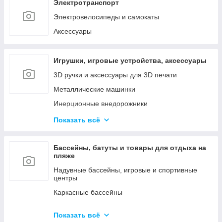
Наборы инструментов
Электротранспорт
Сетевые инструменты
Электровелосипеды и самокаты
Контрольно - измерительные приборы
Аксессуары
Игрушки, игровые устройства, аксессуары
3D ручки и аксессуары для 3D печати
Металлические машинки
Инерционные внедорожники
Радиоуправляемые машинки и роботы
Показать всё
Куклы и мини-куклы
Конструкторы
Бассейны, батуты и товары для отдыха на
пляже
Товары для праздника (шары, свечи и т.д.)
Надувные бассейны, игровые и спортивные
центры
Каркасные бассейны
Батуты, горки, качели и игровые комплексы
Показать всё
Фильтрующие насосы, картриджи и аксессуары