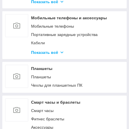
Средства для обслуживания КМА
Показать всё
Гипохлориты
Струйные картриджи и чернила
Кислоты
Мобильные телефоны и аксессуары
Материалы для производства газобетона и
пенобетона
Мобильные телефоны
Ёмкости
Портативные зарядные устройства
Кабели
Зарядные устройства
Показать всё
Защитные стёкла и плёнки
Чехлы
Планшеты
Прочее
Планшеты
Чехлы для планшетных ПК
Смарт часы и браслеты
Смарт часы
Фитнес браслеты
Аксессуары