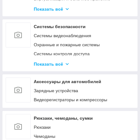
Активное сетевое
Показать всё
Телекоммуникационные и металлические
шкафы
Системы безопасности
Системы видеонаблюдения
Охранные и пожарные системы
Системы контроля доступа
Системы оповещения и аудиотрансляция
Показать всё
Аксессуары
Аксессуары для автомобилей
Зарядные устройства
Видеорегистраторы и компрессоры
Рюкзаки, чемоданы, сумки
Рюкзаки
Чемоданы