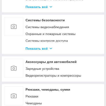
Активное сетевое
Показать всё
Телекоммуникационные и металлические
шкафы
Системы безопасности
Системы видеонаблюдения
Охранные и пожарные системы
Системы контроля доступа
Системы оповещения и аудиотрансляция
Показать всё
Аксессуары
Аксессуары для автомобилей
Зарядные устройства
Видеорегистраторы и компрессоры
Рюкзаки, чемоданы, сумки
Рюкзаки
Чемоданы