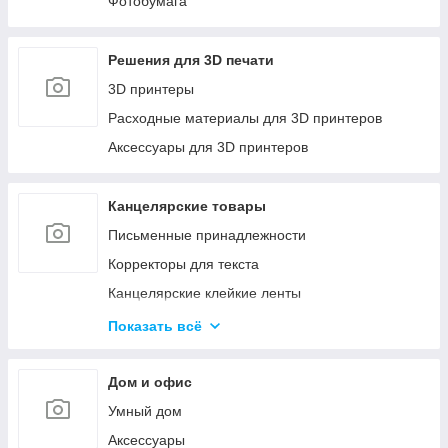
Фотобумага
Решения для 3D печати
3D принтеры
Расходные материалы для 3D принтеров
Аксессуары для 3D принтеров
Канцелярские товары
Письменные принадлежности
Корректоры для текста
Канцелярские клейкие ленты
Канцелярские мелочи
Показать всё
Пеналы
Бумажная продукция
Дом и офис
Папки для хранения и сортировки документов
Умный дом
Степлеры и Дыроколы
Аксессуары