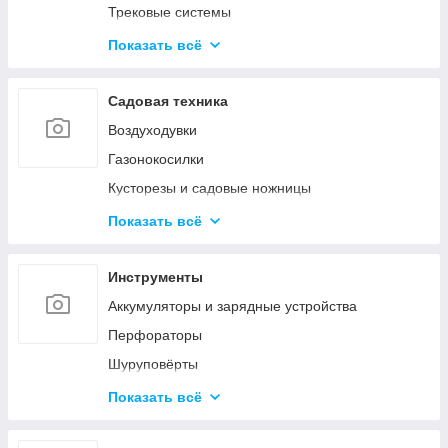
Трековые системы
Светодиодные линейные светильники
Показать всё
Накладные светильники
Настольные лампы
Садовая техника
Наружное и промышленное освещение
Воздуходувки
Светодиодные фонарики
Газонокосилки
Светодиодные ленты
Кусторезы и садовые ножницы
Умное освещение
Пилы цепные
Показать всё
Снегоуборочная техника
Очистители высокого давления
Инструменты
Триммеры и электрокосы
Аккумуляторы и зарядные устройства
Акссесуары
Перфораторы
Шуруповёрты
Шлифовальные машины
Показать всё
Пилы