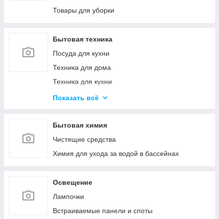
Канцелярские ножи и ножницы
Товары для уборки
Калькуляторы
Товары для творчества
Бытовая техника
Посуда для кухни
Техника для дома
Техника для кухни
Красота и здоровье
Показать всё
Климатическая техника
Кулеры для воды
Бытовая химия
Проточные водонагреватели
Чистящие средства
Химия для ухода за водой в бассейнах
Освещение
Лампочки
Встраиваемые панели и споты