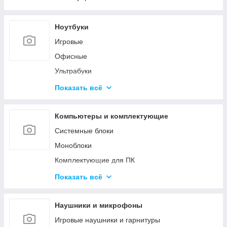
Ноутбуки
Игровые
Офисные
Ультрабуки
Для дизайна и творчества
Показать всё
Трансформеры 2в1
Аксессуары для ноутбуков
Компьютеры и комплектующие
Системные блоки
Моноблоки
Комплектующие для ПК
Программное обеспечение
Показать всё
Корпуса и блоки питания
Вентиляторы охлаждения
Наушники и микрофоны
Мониторы и аксессуары
Игровые наушники и гарнитуры