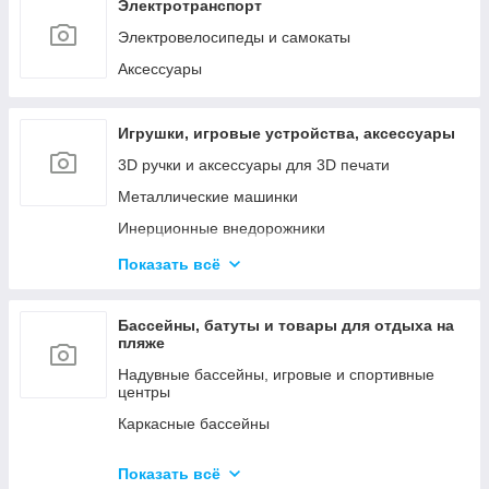
Наборы инструментов
Электротранспорт
Сетевые инструменты
Электровелосипеды и самокаты
Контрольно - измерительные приборы
Аксессуары
Игрушки, игровые устройства, аксессуары
3D ручки и аксессуары для 3D печати
Металлические машинки
Инерционные внедорожники
Радиоуправляемые машинки и роботы
Показать всё
Куклы и мини-куклы
Конструкторы
Бассейны, батуты и товары для отдыха на
пляже
Товары для праздника (шары, свечи и т.д.)
Надувные бассейны, игровые и спортивные
центры
Каркасные бассейны
Батуты, горки, качели и игровые комплексы
Показать всё
Фильтрующие насосы, картриджи и аксессуары