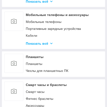
Средства для обслуживания КМА
Показать всё
Гипохлориты
Струйные картриджи и чернила
Кислоты
Мобильные телефоны и аксессуары
Материалы для производства газобетона и
пенобетона
Мобильные телефоны
Ёмкости
Портативные зарядные устройства
Кабели
Зарядные устройства
Показать всё
Защитные стёкла и плёнки
Чехлы
Планшеты
Прочее
Планшеты
Чехлы для планшетных ПК
Смарт часы и браслеты
Смарт часы
Фитнес браслеты
Аксессуары