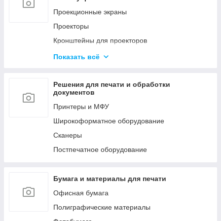
Мобильные стойки
Проекционные экраны
Кронштейны для видео стен и
Проекторы
профессиональных панелей
Кронштейны для проекторов
LED Экраны
Офисные доски
Показать всё
Конференц-системы
Аксессуары
Профессиональное аудио оборудование
Решения для печати и обработки
документов
Принтеры и МФУ
Широкоформатное оборудование
Сканеры
Постпечатное оборудование
Бумага и материалы для печати
Офисная бумага
Полиграфические материалы