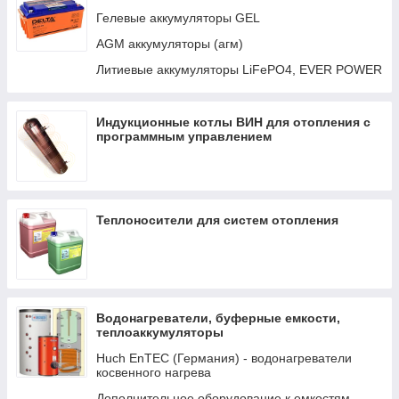
Авто-переключатели
Гелевые аккумуляторы GEL
Кабели и интерфейсы
AGM аккумуляторы (агм)
Распределение LYNX И DC
Литиевые аккумуляторы LiFePO4, EVER POWER
Трансформаторы
Индукционные котлы ВИН для отопления с
программным управлением
Теплоносители для систем отопления
Водонагреватели, буферные емкости,
теплоаккумуляторы
Huch EnTEC (Германия) - водонагреватели
косвенного нагрева
Дополнительное оборудование к емкостям