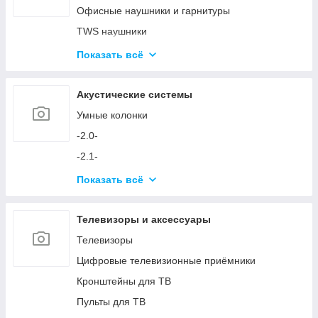
Аксессуары для ПК
Офисные наушники и гарнитуры
Устройства ввода и аксессуары
TWS наушники
Игровые кресла
Микрофоны
Показать всё
Игровые столы
Аксессуары для наушников и микрофонов
Игровые устройства
Акустические системы
Симуляторы и аксессуары
Умные колонки
-2.0-
-2.1-
Акустика с технологией Bluetooth
Показать всё
Аксессуары для акустических систем
Телевизоры и аксессуары
Телевизоры
Цифровые телевизионные приёмники
Кронштейны для ТВ
Пульты для ТВ