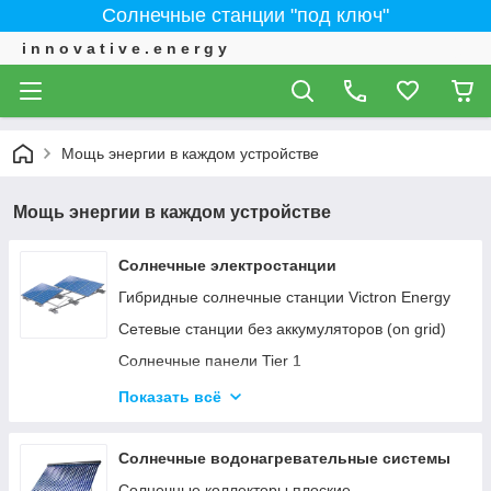
Солнечные станции "под ключ"
i n n o v a t i v e . e n e r g y
Мощь энергии в каждом устройстве
Мощь энергии в каждом устройстве
Солнечные электростанции
Гибридные солнечные станции Victron Energy
Сетевые станции без аккумуляторов (on grid)
Солнечные панели Tier 1
ИНВЕРТОРЫ - Сетевые, автономные,
Показать всё
гибридные
Солнечные водонагревательные системы
Солнечные коллекторы плоские