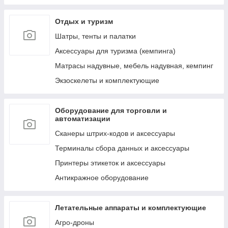
к ним
Отдых и туризм
Лестницы, тенты, подложки и др. аксессуары
для бассейнов
Шатры, тенты и палатки
Аксессуары для ухода за бассейнами и водой
Аксессуары для туризма (кемпинга)
Сервисные запчасти для бассейнов и их
Матрасы надувные, мебель надувная, кемпинг
аксессуаров
Экзоскелеты и комплектующие
Пляжные надувные матрасы и шезлонги
Круги и мячи пляжные, надувные
Оборудование для торговли и
Обучение плаванию (нарукавники, жилеты и
автоматизации
т.д.)
Сканеры штрих-кодов и аксессуары
Надувные игрушки для плавания/катания
верхом (райдеры)
Терминалы сбора данных и аксессуары
Маски, очки и ласты для плавания
Принтеры этикеток и аксессуары
Воздушные насосы для накачивания (ручные,
Антикражное оборудование
электрические и ножные)
Летательные аппараты и комплектующие
Агро-дроны