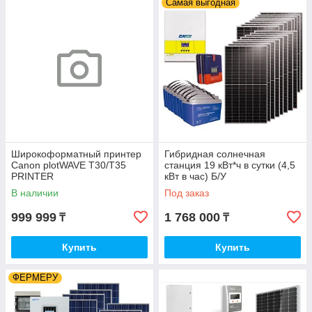
Самая выгодная
Широкоформатный принтер
Гибридная солнечная
Canon plotWAVE T30/T35
станция 19 кВт*ч в сутки (4,5
PRINTER
кВт в час) Б/У
В наличии
Под заказ
999 999
1 768 000
₸
₸
Купить
Купить
ФЕРМЕРУ