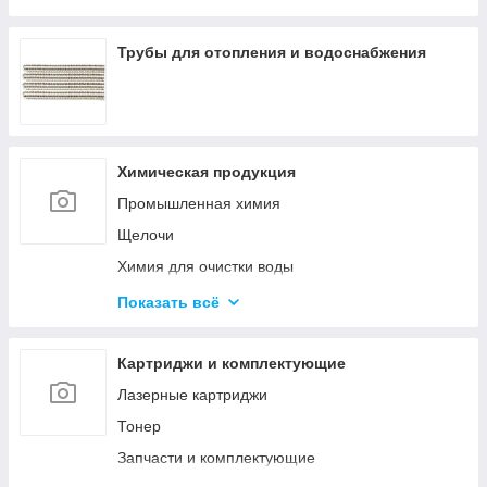
Оборудование среднего напряжения
Низковольтное оборудование
Трубы для отопления и водоснабжения
Приводная техника и автоматизация
Химическая продукция
Промышленная химия
Щелочи
Химия для очистки воды
Материалы для бурения и эксплуатации
Показать всё
нефтяных и газовых скважин
Ускорители, пластификаторы, добавки в бетон
Картриджи и комплектующие
Материалы для строительства дорог
Лазерные картриджи
Удобрения
Тонер
Гликоли
Запчасти и комплектующие
Спирты