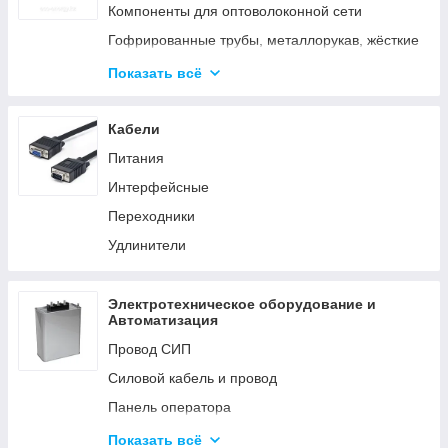
Аксессуары для элементов питания
Компоненты для оптоволоконной сети
Гофрированные трубы, металлорукав, жёсткие
трубы
Показать всё
Кабельные каналы
Металлические кабельные лотки
Кабели
Питания
Интерфейсные
Переходники
Удлинители
Электротехническое оборудование и
Автоматизация
Провод СИП
Силовой кабель и провод
Панель оператора
Системы молниезащиты и заземления
Показать всё