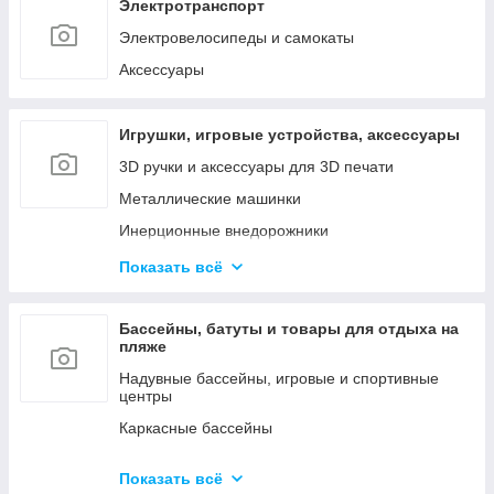
Наборы инструментов
Электротранспорт
Сетевые инструменты
Электровелосипеды и самокаты
Контрольно - измерительные приборы
Аксессуары
Игрушки, игровые устройства, аксессуары
3D ручки и аксессуары для 3D печати
Металлические машинки
Инерционные внедорожники
Радиоуправляемые машинки и роботы
Показать всё
Куклы и мини-куклы
Конструкторы
Бассейны, батуты и товары для отдыха на
пляже
Товары для праздника (шары, свечи и т.д.)
Надувные бассейны, игровые и спортивные
центры
Каркасные бассейны
Батуты, горки, качели и игровые комплексы
Показать всё
Фильтрующие насосы, картриджи и аксессуары