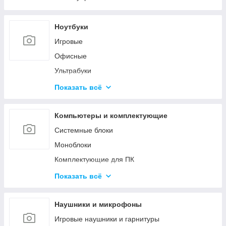
Ноутбуки
Игровые
Офисные
Ультрабуки
Для дизайна и творчества
Показать всё
Трансформеры 2в1
Аксессуары для ноутбуков
Компьютеры и комплектующие
Системные блоки
Моноблоки
Комплектующие для ПК
Программное обеспечение
Показать всё
Корпуса и блоки питания
Вентиляторы охлаждения
Наушники и микрофоны
Мониторы и аксессуары
Игровые наушники и гарнитуры