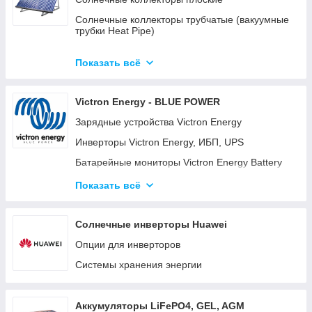
Солнечные коллекторы трубчатые (вакуумные
трубки Heat Pipe)
Готовые комплекты солнечных
водонагревательных систем (гелиосистем)
Показать всё
Готовые модульные станции OPTICUBE
Victron Energy - BLUE POWER
Солнечные коллекторы для больших станций
Зарядные устройства Victron Energy
Солнечные насосные станции
Инверторы Victron Energy, ИБП, UPS
Комплектующие к солнечным
водонагревателям
Батарейные мониторы Victron Energy Battery
Monitor BMV-700, BMV-702, BMV-712
Готовые комплекты
Показать всё
Батарейные изоляторы и сумматоры для
аккумуляторов
Солнечные инверторы Huawei
Панели управления для систем Victron Energy
Опции для инверторов
Color Control GX (CCGX) и Venus GX
Системы хранения энергии
Orion DC-DC преобразователи
Аккумуляторные батареи Gel, AGM и LiFePO4
литиевые аккумуляторы.
Аккумуляторы LiFePO4, GEL, AGM