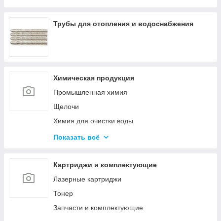
Оборудование среднего напряжения
Низковольтное оборудование
Трубы для отопления и водоснабжения
Приводная техника и автоматизация
Химическая продукция
Промышленная химия
Щелочи
Химия для очистки воды
Материалы для бурения и эксплуатации
Показать всё
нефтяных и газовых скважин
Ускорители, пластификаторы, добавки в бетон
Картриджи и комплектующие
Материалы для строительства дорог
Лазерные картриджи
Удобрения
Тонер
Гликоли
Запчасти и комплектующие
Спирты