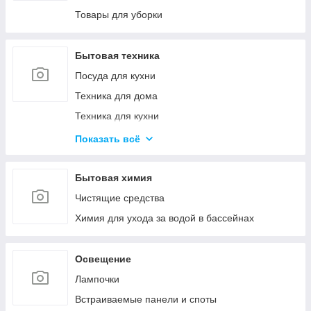
Канцелярские ножи и ножницы
Товары для уборки
Калькуляторы
Товары для творчества
Бытовая техника
Посуда для кухни
Техника для дома
Техника для кухни
Красота и здоровье
Показать всё
Климатическая техника
Кулеры для воды
Бытовая химия
Проточные водонагреватели
Чистящие средства
Химия для ухода за водой в бассейнах
Освещение
Лампочки
Встраиваемые панели и споты