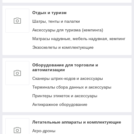
к ним
Отдых и туризм
Лестницы, тенты, подложки и др. аксессуары
для бассейнов
Шатры, тенты и палатки
Аксессуары для ухода за бассейнами и водой
Аксессуары для туризма (кемпинга)
Сервисные запчасти для бассейнов и их
Матрасы надувные, мебель надувная, кемпинг
аксессуаров
Экзоскелеты и комплектующие
Пляжные надувные матрасы и шезлонги
Круги и мячи пляжные, надувные
Оборудование для торговли и
Обучение плаванию (нарукавники, жилеты и
автоматизации
т.д.)
Сканеры штрих-кодов и аксессуары
Надувные игрушки для плавания/катания
верхом (райдеры)
Терминалы сбора данных и аксессуары
Маски, очки и ласты для плавания
Принтеры этикеток и аксессуары
Воздушные насосы для накачивания (ручные,
Антикражное оборудование
электрические и ножные)
Летательные аппараты и комплектующие
Агро-дроны