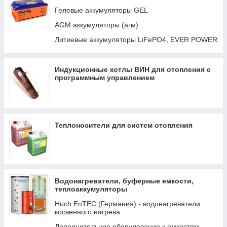
Авто-переключатели
Гелевые аккумуляторы GEL
Кабели и интерфейсы
AGM аккумуляторы (агм)
Распределение LYNX И DC
Литиевые аккумуляторы LiFePO4, EVER POWER
Трансформаторы
Индукционные котлы ВИН для отопления с
программным управлением
Теплоносители для систем отопления
Водонагреватели, буферные емкости,
теплоаккумуляторы
Huch EnTEC (Германия) - водонагреватели
косвенного нагрева
Дополнительное оборудование к емкостям