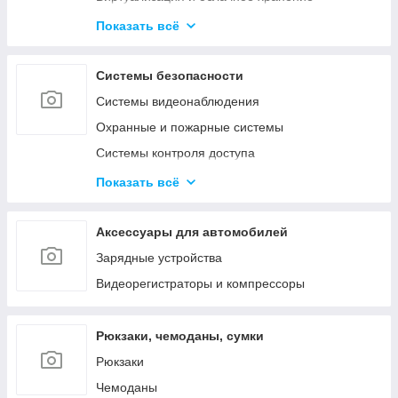
Активное сетевое
Показать всё
Телекоммуникационные и металлические
шкафы
Системы безопасности
Системы видеонаблюдения
Охранные и пожарные системы
Системы контроля доступа
Системы оповещения и аудиотрансляция
Показать всё
Аксессуары
Аксессуары для автомобилей
Зарядные устройства
Видеорегистраторы и компрессоры
Рюкзаки, чемоданы, сумки
Рюкзаки
Чемоданы