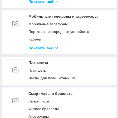
Средства для обслуживания КМА
Показать всё
Гипохлориты
Струйные картриджи и чернила
Кислоты
Мобильные телефоны и аксессуары
Материалы для производства газобетона и
пенобетона
Мобильные телефоны
Ёмкости
Портативные зарядные устройства
Кабели
Зарядные устройства
Показать всё
Защитные стёкла и плёнки
Чехлы
Планшеты
Прочее
Планшеты
Чехлы для планшетных ПК
Смарт часы и браслеты
Смарт часы
Фитнес браслеты
Аксессуары