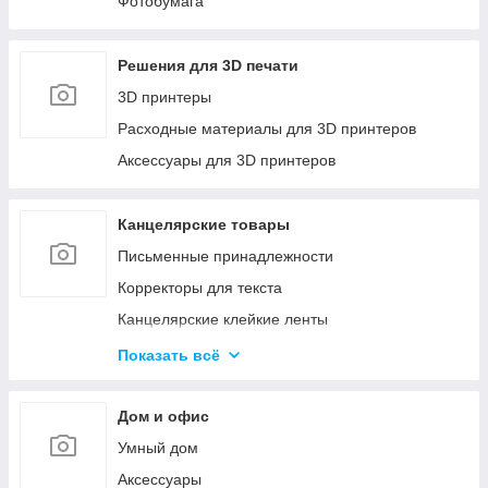
Фотобумага
Решения для 3D печати
3D принтеры
Расходные материалы для 3D принтеров
Аксессуары для 3D принтеров
Канцелярские товары
Письменные принадлежности
Корректоры для текста
Канцелярские клейкие ленты
Канцелярские мелочи
Показать всё
Пеналы
Бумажная продукция
Дом и офис
Папки для хранения и сортировки документов
Умный дом
Степлеры и Дыроколы
Аксессуары