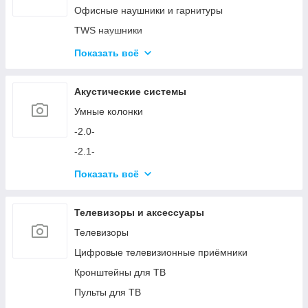
Аксессуары для ПК
Офисные наушники и гарнитуры
Устройства ввода и аксессуары
TWS наушники
Игровые кресла
Микрофоны
Показать всё
Игровые столы
Аксессуары для наушников и микрофонов
Игровые устройства
Акустические системы
Симуляторы и аксессуары
Умные колонки
-2.0-
-2.1-
Акустика с технологией Bluetooth
Показать всё
Аксессуары для акустических систем
Телевизоры и аксессуары
Телевизоры
Цифровые телевизионные приёмники
Кронштейны для ТВ
Пульты для ТВ