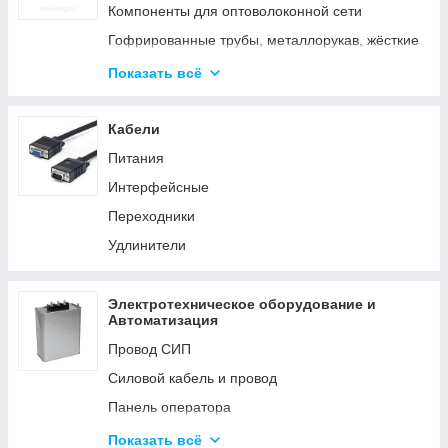
Аксессуары для элементов питания
Компоненты для оптоволоконной сети
Гофрированные трубы, металлорукав, жёсткие
трубы
Показать всё
Кабельные каналы
Металлические кабельные лотки
Кабели
Питания
Интерфейсные
Переходники
Удлинители
Электротехническое оборудование и
Автоматизация
Провод СИП
Силовой кабель и провод
Панель оператора
Системы молниезащиты и заземления
Показать всё