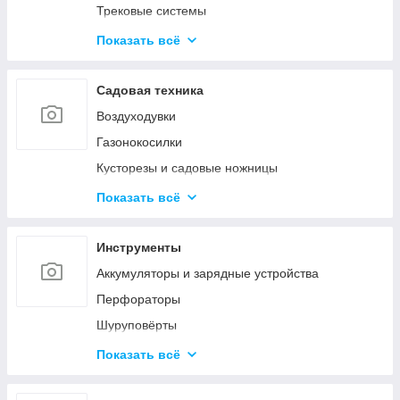
Трековые системы
Светодиодные линейные светильники
Показать всё
Накладные светильники
Настольные лампы
Садовая техника
Наружное и промышленное освещение
Воздуходувки
Светодиодные фонарики
Газонокосилки
Светодиодные ленты
Кусторезы и садовые ножницы
Умное освещение
Пилы цепные
Показать всё
Снегоуборочная техника
Очистители высокого давления
Инструменты
Триммеры и электрокосы
Аккумуляторы и зарядные устройства
Акссесуары
Перфораторы
Шуруповёрты
Шлифовальные машины
Показать всё
Пилы