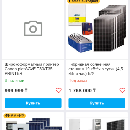
Самая выгодная
Широкоформатный принтер
Гибридная солнечная
Canon plotWAVE T30/T35
станция 19 кВт*ч в сутки (4,5
PRINTER
кВт в час) Б/У
В наличии
Под заказ
999 999
1 768 000
₸
₸
Купить
Купить
ФЕРМЕРУ