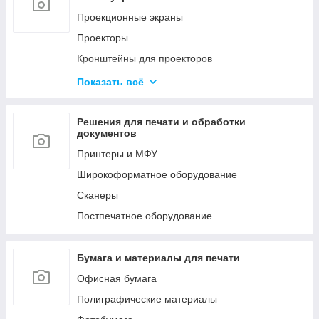
Мобильные стойки
Проекционные экраны
Кронштейны для видео стен и
Проекторы
профессиональных панелей
Кронштейны для проекторов
LED Экраны
Офисные доски
Показать всё
Конференц-системы
Аксессуары
Профессиональное аудио оборудование
Решения для печати и обработки
документов
Принтеры и МФУ
Широкоформатное оборудование
Сканеры
Постпечатное оборудование
Бумага и материалы для печати
Офисная бумага
Полиграфические материалы