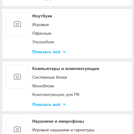
Ноутбуки
Игровые
Офисные
Ультрабуки
Для дизайна и творчества
Показать всё
Трансформеры 2в1
Аксессуары для ноутбуков
Компьютеры и комплектующие
Системные блоки
Моноблоки
Комплектующие для ПК
Программное обеспечение
Показать всё
Корпуса и блоки питания
Вентиляторы охлаждения
Наушники и микрофоны
Мониторы и аксессуары
Игровые наушники и гарнитуры