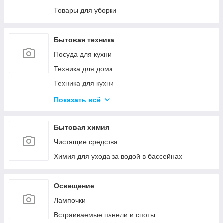
Канцелярские ножи и ножницы
Товары для уборки
Калькуляторы
Товары для творчества
Бытовая техника
Посуда для кухни
Техника для дома
Техника для кухни
Красота и здоровье
Показать всё
Климатическая техника
Кулеры для воды
Бытовая химия
Проточные водонагреватели
Чистящие средства
Химия для ухода за водой в бассейнах
Освещение
Лампочки
Встраиваемые панели и споты