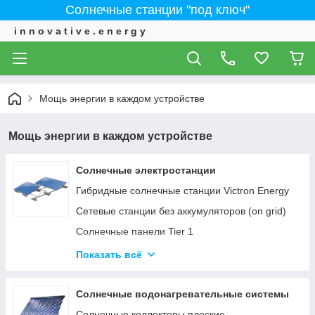
Солнечные станции "под ключ"
i n n o v a t i v e . e n e r g y
Мощь энергии в каждом устройстве
Мощь энергии в каждом устройстве
Солнечные электростанции
Гибридные солнечные станции Victron Energy
Сетевые станции без аккумуляторов (on grid)
Солнечные панели Tier 1
ИНВЕРТОРЫ - Сетевые, автономные,
Показать всё
гибридные
Солнечные водонагревательные системы
Солнечные коллекторы плоские