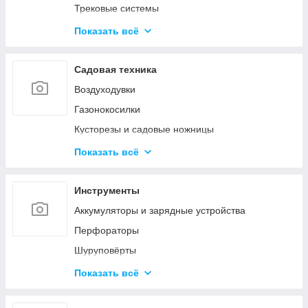
Трековые системы
Светодиодные линейные светильники
Показать всё
Накладные светильники
Настольные лампы
Садовая техника
Наружное и промышленное освещение
Воздуходувки
Светодиодные фонарики
Газонокосилки
Светодиодные ленты
Кусторезы и садовые ножницы
Умное освещение
Пилы цепные
Показать всё
Снегоуборочная техника
Очистители высокого давления
Инструменты
Триммеры и электрокосы
Аккумуляторы и зарядные устройства
Акссесуары
Перфораторы
Шуруповёрты
Шлифовальные машины
Показать всё
Пилы