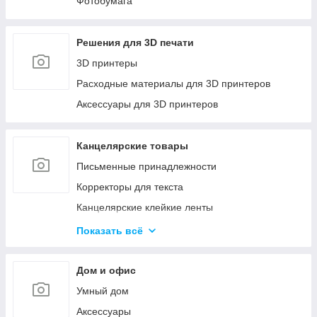
Фотобумага
Решения для 3D печати
3D принтеры
Расходные материалы для 3D принтеров
Аксессуары для 3D принтеров
Канцелярские товары
Письменные принадлежности
Корректоры для текста
Канцелярские клейкие ленты
Канцелярские мелочи
Показать всё
Пеналы
Бумажная продукция
Дом и офис
Папки для хранения и сортировки документов
Умный дом
Степлеры и Дыроколы
Аксессуары