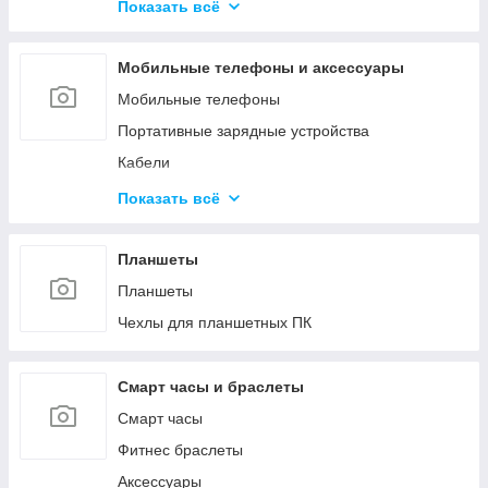
Средства для обслуживания КМА
Показать всё
Гипохлориты
Струйные картриджи и чернила
Кислоты
Мобильные телефоны и аксессуары
Материалы для производства газобетона и
пенобетона
Мобильные телефоны
Ёмкости
Портативные зарядные устройства
Кабели
Зарядные устройства
Показать всё
Защитные стёкла и плёнки
Чехлы
Планшеты
Прочее
Планшеты
Чехлы для планшетных ПК
Смарт часы и браслеты
Смарт часы
Фитнес браслеты
Аксессуары