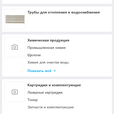
Оборудование среднего напряжения
Низковольтное оборудование
Трубы для отопления и водоснабжения
Приводная техника и автоматизация
Химическая продукция
Промышленная химия
Щелочи
Химия для очистки воды
Материалы для бурения и эксплуатации
Показать всё
нефтяных и газовых скважин
Ускорители, пластификаторы, добавки в бетон
Картриджи и комплектующие
Материалы для строительства дорог
Лазерные картриджи
Удобрения
Тонер
Гликоли
Запчасти и комплектующие
Спирты