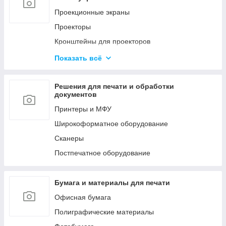
Мобильные стойки
Проекционные экраны
Кронштейны для видео стен и
Проекторы
профессиональных панелей
Кронштейны для проекторов
LED Экраны
Офисные доски
Показать всё
Конференц-системы
Аксессуары
Профессиональное аудио оборудование
Решения для печати и обработки
документов
Принтеры и МФУ
Широкоформатное оборудование
Сканеры
Постпечатное оборудование
Бумага и материалы для печати
Офисная бумага
Полиграфические материалы