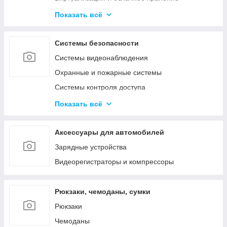
Активное сетевое
Показать всё
Телекоммуникационные и металлические
шкафы
Системы безопасности
Системы видеонаблюдения
Охранные и пожарные системы
Системы контроля доступа
Системы оповещения и аудиотрансляция
Показать всё
Аксессуары
Аксессуары для автомобилей
Зарядные устройства
Видеорегистраторы и компрессоры
Рюкзаки, чемоданы, сумки
Рюкзаки
Чемоданы