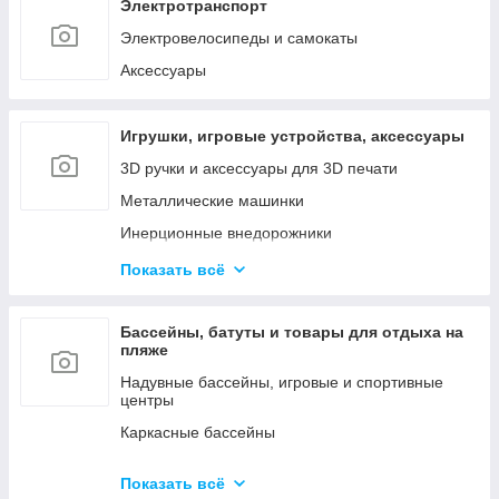
Наборы инструментов
Электротранспорт
Сетевые инструменты
Электровелосипеды и самокаты
Контрольно - измерительные приборы
Аксессуары
Игрушки, игровые устройства, аксессуары
3D ручки и аксессуары для 3D печати
Металлические машинки
Инерционные внедорожники
Радиоуправляемые машинки и роботы
Показать всё
Куклы и мини-куклы
Конструкторы
Бассейны, батуты и товары для отдыха на
пляже
Товары для праздника (шары, свечи и т.д.)
Надувные бассейны, игровые и спортивные
центры
Каркасные бассейны
Батуты, горки, качели и игровые комплексы
Показать всё
Фильтрующие насосы, картриджи и аксессуары