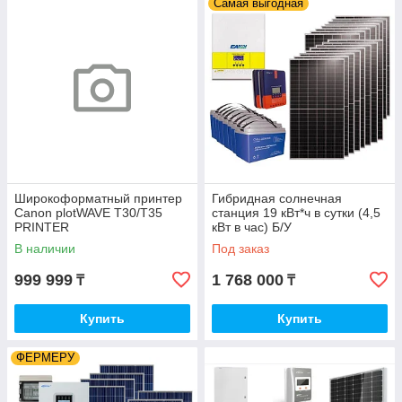
Самая выгодная
Широкоформатный принтер
Гибридная солнечная
Canon plotWAVE T30/T35
станция 19 кВт*ч в сутки (4,5
PRINTER
кВт в час) Б/У
В наличии
Под заказ
999 999
1 768 000
₸
₸
Купить
Купить
ФЕРМЕРУ