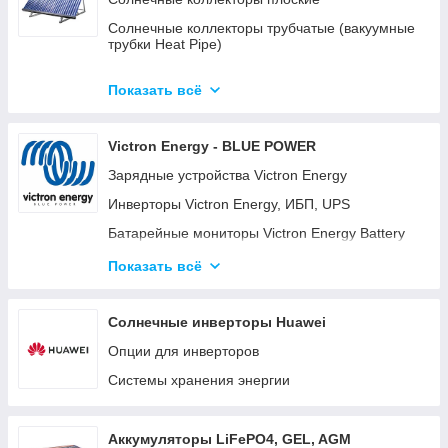
Солнечные коллекторы трубчатые (вакуумные
трубки Heat Pipe)
Готовые комплекты солнечных
водонагревательных систем (гелиосистем)
Показать всё
Готовые модульные станции OPTICUBE
Victron Energy - BLUE POWER
Солнечные коллекторы для больших станций
Зарядные устройства Victron Energy
Солнечные насосные станции
Инверторы Victron Energy, ИБП, UPS
Комплектующие к солнечным
водонагревателям
Батарейные мониторы Victron Energy Battery
Monitor BMV-700, BMV-702, BMV-712
Готовые комплекты
Показать всё
Батарейные изоляторы и сумматоры для
аккумуляторов
Солнечные инверторы Huawei
Панели управления для систем Victron Energy
Опции для инверторов
Color Control GX (CCGX) и Venus GX
Системы хранения энергии
Orion DC-DC преобразователи
Аккумуляторные батареи Gel, AGM и LiFePO4
литиевые аккумуляторы.
Аккумуляторы LiFePO4, GEL, AGM