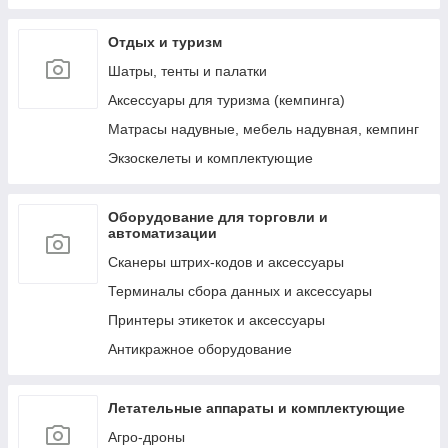
к ним
Отдых и туризм
Лестницы, тенты, подложки и др. аксессуары
для бассейнов
Шатры, тенты и палатки
Аксессуары для ухода за бассейнами и водой
Аксессуары для туризма (кемпинга)
Сервисные запчасти для бассейнов и их
Матрасы надувные, мебель надувная, кемпинг
аксессуаров
Экзоскелеты и комплектующие
Пляжные надувные матрасы и шезлонги
Круги и мячи пляжные, надувные
Оборудование для торговли и
Обучение плаванию (нарукавники, жилеты и
автоматизации
т.д.)
Сканеры штрих-кодов и аксессуары
Надувные игрушки для плавания/катания
верхом (райдеры)
Терминалы сбора данных и аксессуары
Маски, очки и ласты для плавания
Принтеры этикеток и аксессуары
Воздушные насосы для накачивания (ручные,
Антикражное оборудование
электрические и ножные)
Летательные аппараты и комплектующие
Агро-дроны