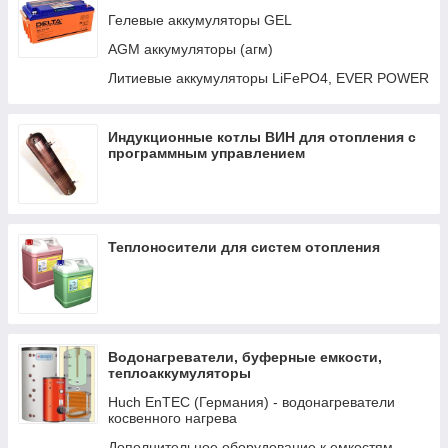
Авто-переключатели
Гелевые аккумуляторы GEL
Кабели и интерфейсы
AGM аккумуляторы (агм)
Распределение LYNX И DC
Литиевые аккумуляторы LiFePO4, EVER POWER
Трансформаторы
Индукционные котлы ВИН для отопления с
программным управлением
Теплоносители для систем отопления
Водонагреватели, буферные емкости,
теплоаккумуляторы
Huch EnTEC (Германия) - водонагреватели
косвенного нагрева
Дополнительное оборудование к емкостям