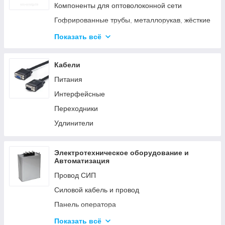
Аксессуары для элементов питания
Компоненты для оптоволоконной сети
Гофрированные трубы, металлорукав, жёсткие
трубы
Показать всё
Кабельные каналы
Металлические кабельные лотки
Кабели
Питания
Интерфейсные
Переходники
Удлинители
Электротехническое оборудование и
Автоматизация
Провод СИП
Силовой кабель и провод
Панель оператора
Системы молниезащиты и заземления
Показать всё