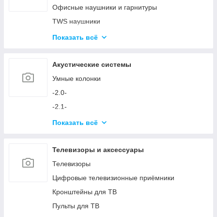
Аксессуары для ПК
Офисные наушники и гарнитуры
Устройства ввода и аксессуары
TWS наушники
Игровые кресла
Микрофоны
Показать всё
Игровые столы
Аксессуары для наушников и микрофонов
Игровые устройства
Акустические системы
Симуляторы и аксессуары
Умные колонки
-2.0-
-2.1-
Акустика с технологией Bluetooth
Показать всё
Аксессуары для акустических систем
Телевизоры и аксессуары
Телевизоры
Цифровые телевизионные приёмники
Кронштейны для ТВ
Пульты для ТВ