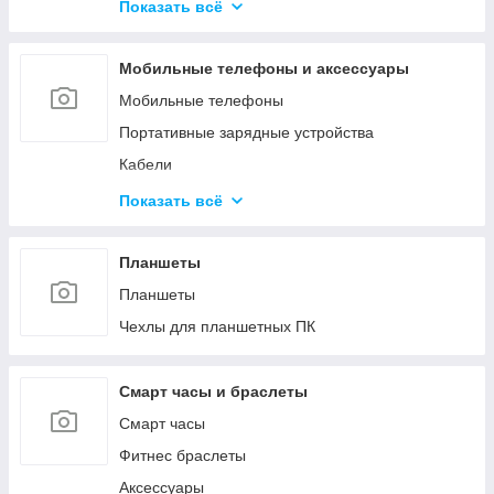
Средства для обслуживания КМА
Показать всё
Гипохлориты
Струйные картриджи и чернила
Кислоты
Мобильные телефоны и аксессуары
Материалы для производства газобетона и
пенобетона
Мобильные телефоны
Ёмкости
Портативные зарядные устройства
Кабели
Зарядные устройства
Показать всё
Защитные стёкла и плёнки
Чехлы
Планшеты
Прочее
Планшеты
Чехлы для планшетных ПК
Смарт часы и браслеты
Смарт часы
Фитнес браслеты
Аксессуары