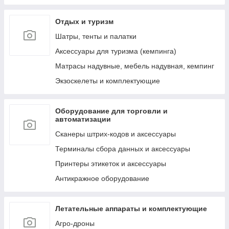
к ним
Отдых и туризм
Лестницы, тенты, подложки и др. аксессуары
для бассейнов
Шатры, тенты и палатки
Аксессуары для ухода за бассейнами и водой
Аксессуары для туризма (кемпинга)
Сервисные запчасти для бассейнов и их
Матрасы надувные, мебель надувная, кемпинг
аксессуаров
Экзоскелеты и комплектующие
Пляжные надувные матрасы и шезлонги
Круги и мячи пляжные, надувные
Оборудование для торговли и
Обучение плаванию (нарукавники, жилеты и
автоматизации
т.д.)
Сканеры штрих-кодов и аксессуары
Надувные игрушки для плавания/катания
верхом (райдеры)
Терминалы сбора данных и аксессуары
Маски, очки и ласты для плавания
Принтеры этикеток и аксессуары
Воздушные насосы для накачивания (ручные,
Антикражное оборудование
электрические и ножные)
Летательные аппараты и комплектующие
Агро-дроны