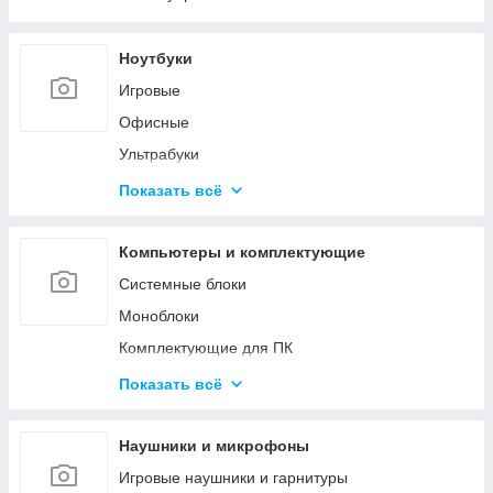
Ноутбуки
Игровые
Офисные
Ультрабуки
Для дизайна и творчества
Показать всё
Трансформеры 2в1
Аксессуары для ноутбуков
Компьютеры и комплектующие
Системные блоки
Моноблоки
Комплектующие для ПК
Программное обеспечение
Показать всё
Корпуса и блоки питания
Вентиляторы охлаждения
Наушники и микрофоны
Мониторы и аксессуары
Игровые наушники и гарнитуры