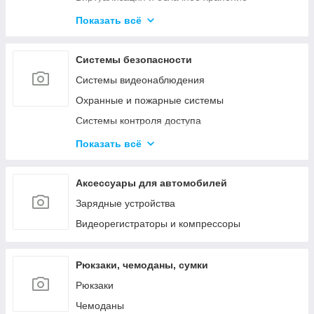
Активное сетевое
Показать всё
Телекоммуникационные и металлические
шкафы
Системы безопасности
Системы видеонаблюдения
Охранные и пожарные системы
Системы контроля доступа
Системы оповещения и аудиотрансляция
Показать всё
Аксессуары
Аксессуары для автомобилей
Зарядные устройства
Видеорегистраторы и компрессоры
Рюкзаки, чемоданы, сумки
Рюкзаки
Чемоданы