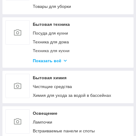
Канцелярские ножи и ножницы
Товары для уборки
Калькуляторы
Товары для творчества
Бытовая техника
Посуда для кухни
Техника для дома
Техника для кухни
Красота и здоровье
Показать всё
Климатическая техника
Кулеры для воды
Бытовая химия
Проточные водонагреватели
Чистящие средства
Химия для ухода за водой в бассейнах
Освещение
Лампочки
Встраиваемые панели и споты