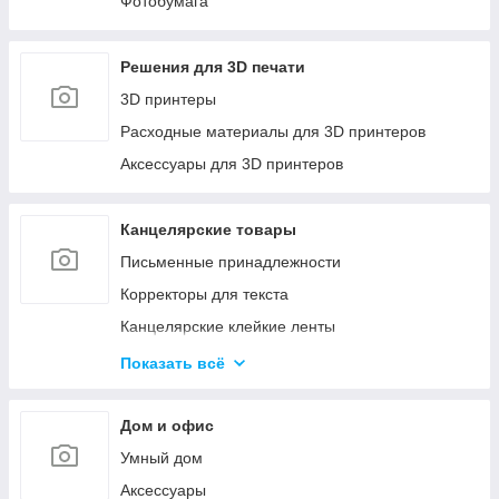
Фотобумага
Решения для 3D печати
3D принтеры
Расходные материалы для 3D принтеров
Аксессуары для 3D принтеров
Канцелярские товары
Письменные принадлежности
Корректоры для текста
Канцелярские клейкие ленты
Канцелярские мелочи
Показать всё
Пеналы
Бумажная продукция
Дом и офис
Папки для хранения и сортировки документов
Умный дом
Степлеры и Дыроколы
Аксессуары