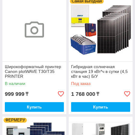
Самая выгодная
Широкоформатный принтер
Гибридная солнечная
Canon plotWAVE T30/T35
станция 19 кВт*ч в сутки (4,5
PRINTER
кВт в час) Б/У
В наличии
Под заказ
999 999
1 768 000
₸
₸
Купить
Купить
ФЕРМЕРУ