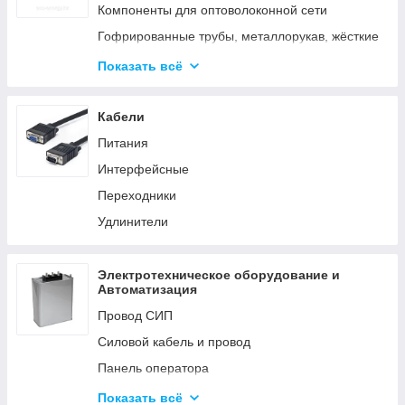
Аксессуары для элементов питания
Компоненты для оптоволоконной сети
Гофрированные трубы, металлорукав, жёсткие
трубы
Показать всё
Кабельные каналы
Металлические кабельные лотки
Кабели
Питания
Интерфейсные
Переходники
Удлинители
Электротехническое оборудование и
Автоматизация
Провод СИП
Силовой кабель и провод
Панель оператора
Системы молниезащиты и заземления
Показать всё