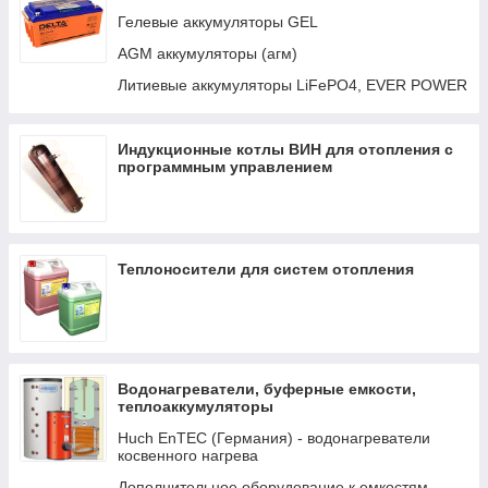
Авто-переключатели
Гелевые аккумуляторы GEL
Кабели и интерфейсы
AGM аккумуляторы (агм)
Распределение LYNX И DC
Литиевые аккумуляторы LiFePO4, EVER POWER
Трансформаторы
Индукционные котлы ВИН для отопления с
программным управлением
Теплоносители для систем отопления
Водонагреватели, буферные емкости,
теплоаккумуляторы
Huch EnTEC (Германия) - водонагреватели
косвенного нагрева
Дополнительное оборудование к емкостям