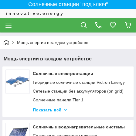
Солнечные станции "под ключ"
i n n o v a t i v e . e n e r g y
Мощь энергии в каждом устройстве
Мощь энергии в каждом устройстве
Солнечные электростанции
Гибридные солнечные станции Victron Energy
Сетевые станции без аккумуляторов (on grid)
Солнечные панели Tier 1
ИНВЕРТОРЫ - Сетевые, автономные,
Показать всё
гибридные
Солнечные водонагревательные системы
Солнечные коллекторы плоские