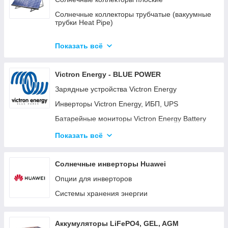
Солнечные коллекторы трубчатые (вакуумные
трубки Heat Pipe)
Готовые комплекты солнечных
водонагревательных систем (гелиосистем)
Показать всё
Готовые модульные станции OPTICUBE
Victron Energy - BLUE POWER
Солнечные коллекторы для больших станций
Зарядные устройства Victron Energy
Солнечные насосные станции
Инверторы Victron Energy, ИБП, UPS
Комплектующие к солнечным
водонагревателям
Батарейные мониторы Victron Energy Battery
Monitor BMV-700, BMV-702, BMV-712
Готовые комплекты
Показать всё
Батарейные изоляторы и сумматоры для
аккумуляторов
Солнечные инверторы Huawei
Панели управления для систем Victron Energy
Опции для инверторов
Color Control GX (CCGX) и Venus GX
Системы хранения энергии
Orion DC-DC преобразователи
Аккумуляторные батареи Gel, AGM и LiFePO4
литиевые аккумуляторы.
Аккумуляторы LiFePO4, GEL, AGM