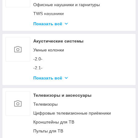
Аксессуары для ПК
Офисные наушники и гарнитуры
Устройства ввода и аксессуары
TWS наушники
Игровые кресла
Микрофоны
Показать всё
Игровые столы
Аксессуары для наушников и микрофонов
Игровые устройства
Акустические системы
Симуляторы и аксессуары
Умные колонки
-2.0-
-2.1-
Акустика с технологией Bluetooth
Показать всё
Аксессуары для акустических систем
Телевизоры и аксессуары
Телевизоры
Цифровые телевизионные приёмники
Кронштейны для ТВ
Пульты для ТВ