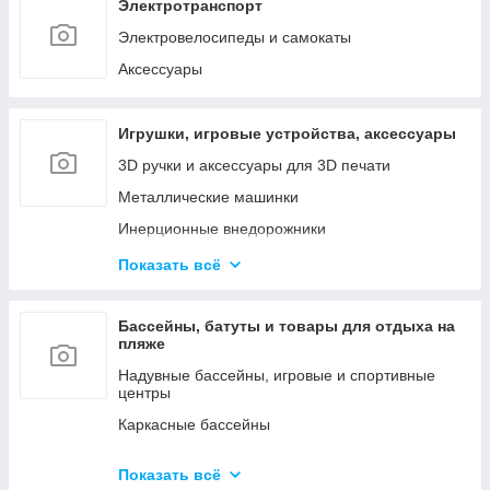
Наборы инструментов
Электротранспорт
Сетевые инструменты
Электровелосипеды и самокаты
Контрольно - измерительные приборы
Аксессуары
Игрушки, игровые устройства, аксессуары
3D ручки и аксессуары для 3D печати
Металлические машинки
Инерционные внедорожники
Радиоуправляемые машинки и роботы
Показать всё
Куклы и мини-куклы
Конструкторы
Бассейны, батуты и товары для отдыха на
пляже
Товары для праздника (шары, свечи и т.д.)
Надувные бассейны, игровые и спортивные
центры
Каркасные бассейны
Батуты, горки, качели и игровые комплексы
Показать всё
Фильтрующие насосы, картриджи и аксессуары