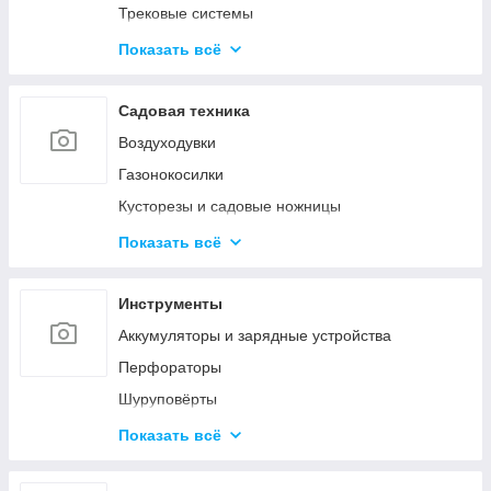
Трековые системы
Светодиодные линейные светильники
Показать всё
Накладные светильники
Настольные лампы
Садовая техника
Наружное и промышленное освещение
Воздуходувки
Светодиодные фонарики
Газонокосилки
Светодиодные ленты
Кусторезы и садовые ножницы
Умное освещение
Пилы цепные
Показать всё
Снегоуборочная техника
Очистители высокого давления
Инструменты
Триммеры и электрокосы
Аккумуляторы и зарядные устройства
Акссесуары
Перфораторы
Шуруповёрты
Шлифовальные машины
Показать всё
Пилы