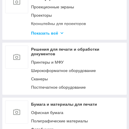
Мобильные стойки
Проекционные экраны
Кронштейны для видео стен и
Проекторы
профессиональных панелей
Кронштейны для проекторов
LED Экраны
Офисные доски
Показать всё
Конференц-системы
Аксессуары
Профессиональное аудио оборудование
Решения для печати и обработки
документов
Принтеры и МФУ
Широкоформатное оборудование
Сканеры
Постпечатное оборудование
Бумага и материалы для печати
Офисная бумага
Полиграфические материалы