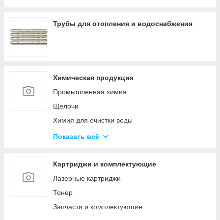
Оборудование среднего напряжения
Низковольтное оборудование
Трубы для отопления и водоснабжения
Приводная техника и автоматизация
Химическая продукция
Промышленная химия
Щелочи
Химия для очистки воды
Материалы для бурения и эксплуатации
Показать всё
нефтяных и газовых скважин
Ускорители, пластификаторы, добавки в бетон
Картриджи и комплектующие
Материалы для строительства дорог
Лазерные картриджи
Удобрения
Тонер
Гликоли
Запчасти и комплектующие
Спирты