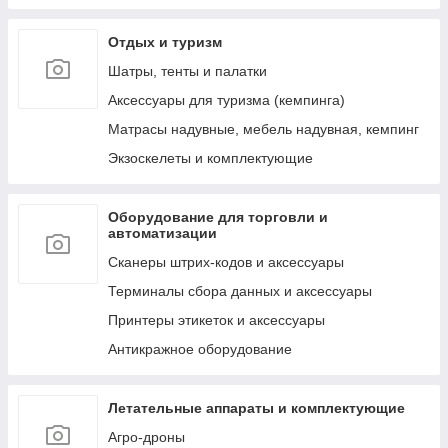
к ним
Отдых и туризм
Лестницы, тенты, подложки и др. аксессуары
для бассейнов
Шатры, тенты и палатки
Аксессуары для ухода за бассейнами и водой
Аксессуары для туризма (кемпинга)
Сервисные запчасти для бассейнов и их
Матрасы надувные, мебель надувная, кемпинг
аксессуаров
Экзоскелеты и комплектующие
Пляжные надувные матрасы и шезлонги
Круги и мячи пляжные, надувные
Оборудование для торговли и
Обучение плаванию (нарукавники, жилеты и
автоматизации
т.д.)
Сканеры штрих-кодов и аксессуары
Надувные игрушки для плавания/катания
верхом (райдеры)
Терминалы сбора данных и аксессуары
Маски, очки и ласты для плавания
Принтеры этикеток и аксессуары
Воздушные насосы для накачивания (ручные,
Антикражное оборудование
электрические и ножные)
Летательные аппараты и комплектующие
Агро-дроны