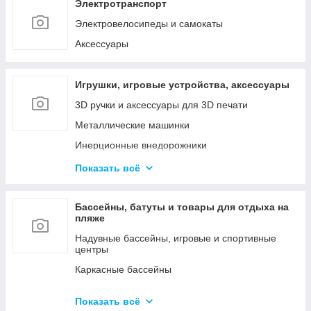
Наборы инструментов
Электротранспорт
Сетевые инструменты
Электровелосипеды и самокаты
Контрольно - измерительные приборы
Аксессуары
Игрушки, игровые устройства, аксессуары
3D ручки и аксессуары для 3D печати
Металлические машинки
Инерционные внедорожники
Радиоуправляемые машинки и роботы
Показать всё
Куклы и мини-куклы
Конструкторы
Бассейны, батуты и товары для отдыха на
пляже
Товары для праздника (шары, свечи и т.д.)
Надувные бассейны, игровые и спортивные
центры
Каркасные бассейны
Батуты, горки, качели и игровые комплексы
Показать всё
Фильтрующие насосы, картриджи и аксессуары