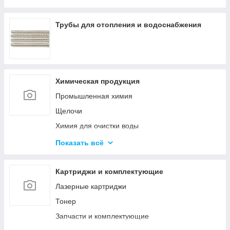
Оборудование среднего напряжения
Низковольтное оборудование
Трубы для отопления и водоснабжения
Приводная техника и автоматизация
Химическая продукция
Промышленная химия
Щелочи
Химия для очистки воды
Материалы для бурения и эксплуатации
Показать всё
нефтяных и газовых скважин
Ускорители, пластификаторы, добавки в бетон
Картриджи и комплектующие
Материалы для строительства дорог
Лазерные картриджи
Удобрения
Тонер
Гликоли
Запчасти и комплектующие
Спирты