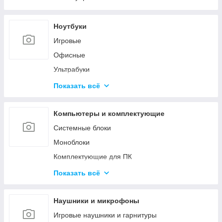
Ноутбуки
Игровые
Офисные
Ультрабуки
Для дизайна и творчества
Показать всё
Трансформеры 2в1
Аксессуары для ноутбуков
Компьютеры и комплектующие
Системные блоки
Моноблоки
Комплектующие для ПК
Программное обеспечение
Показать всё
Корпуса и блоки питания
Вентиляторы охлаждения
Наушники и микрофоны
Мониторы и аксессуары
Игровые наушники и гарнитуры