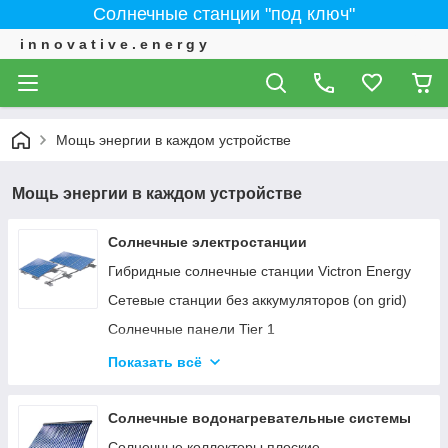
Солнечные станции "под ключ"
i n n o v a t i v e . e n e r g y
Мощь энергии в каждом устройстве
Мощь энергии в каждом устройстве
Солнечные электростанции
Гибридные солнечные станции Victron Energy
Сетевые станции без аккумуляторов (on grid)
Солнечные панели Tier 1
ИНВЕРТОРЫ - Сетевые, автономные,
Показать всё
гибридные
Солнечные водонагревательные системы
Солнечные коллекторы плоские