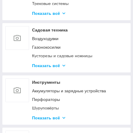
Трековые системы
Светодиодные линейные светильники
Показать всё
Накладные светильники
Настольные лампы
Садовая техника
Наружное и промышленное освещение
Воздуходувки
Светодиодные фонарики
Газонокосилки
Светодиодные ленты
Кусторезы и садовые ножницы
Умное освещение
Пилы цепные
Показать всё
Снегоуборочная техника
Очистители высокого давления
Инструменты
Триммеры и электрокосы
Аккумуляторы и зарядные устройства
Акссесуары
Перфораторы
Шуруповёрты
Шлифовальные машины
Показать всё
Пилы