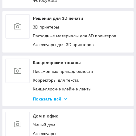
Фотобумага
Решения для 3D печати
3D принтеры
Расходные материалы для 3D принтеров
Аксессуары для 3D принтеров
Канцелярские товары
Письменные принадлежности
Корректоры для текста
Канцелярские клейкие ленты
Канцелярские мелочи
Показать всё
Пеналы
Бумажная продукция
Дом и офис
Папки для хранения и сортировки документов
Умный дом
Степлеры и Дыроколы
Аксессуары