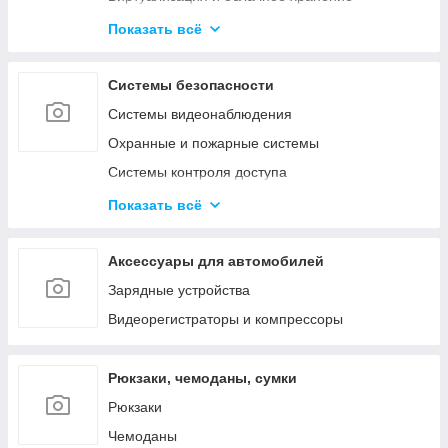
Активное сетевое
Показать всё
Телекоммуникационные и металлические
шкафы
Системы безопасности
Системы видеонаблюдения
Охранные и пожарные системы
Системы контроля доступа
Системы оповещения и аудиотрансляция
Показать всё
Аксессуары
Аксессуары для автомобилей
Зарядные устройства
Видеорегистраторы и компрессоры
Рюкзаки, чемоданы, сумки
Рюкзаки
Чемоданы