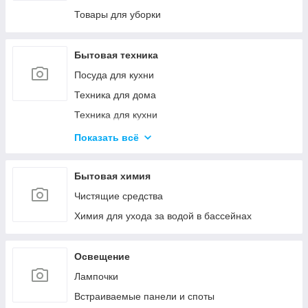
Канцелярские ножи и ножницы
Товары для уборки
Калькуляторы
Товары для творчества
Бытовая техника
Посуда для кухни
Техника для дома
Техника для кухни
Красота и здоровье
Показать всё
Климатическая техника
Кулеры для воды
Бытовая химия
Проточные водонагреватели
Чистящие средства
Химия для ухода за водой в бассейнах
Освещение
Лампочки
Встраиваемые панели и споты