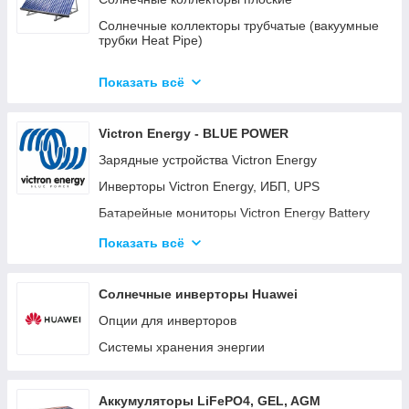
Солнечные коллекторы трубчатые (вакуумные
трубки Heat Pipe)
Готовые комплекты солнечных
водонагревательных систем (гелиосистем)
Показать всё
Готовые модульные станции OPTICUBE
Victron Energy - BLUE POWER
Солнечные коллекторы для больших станций
Зарядные устройства Victron Energy
Солнечные насосные станции
Инверторы Victron Energy, ИБП, UPS
Комплектующие к солнечным
водонагревателям
Батарейные мониторы Victron Energy Battery
Monitor BMV-700, BMV-702, BMV-712
Готовые комплекты
Показать всё
Батарейные изоляторы и сумматоры для
аккумуляторов
Солнечные инверторы Huawei
Панели управления для систем Victron Energy
Опции для инверторов
Color Control GX (CCGX) и Venus GX
Системы хранения энергии
Orion DC-DC преобразователи
Аккумуляторные батареи Gel, AGM и LiFePO4
литиевые аккумуляторы.
Аккумуляторы LiFePO4, GEL, AGM