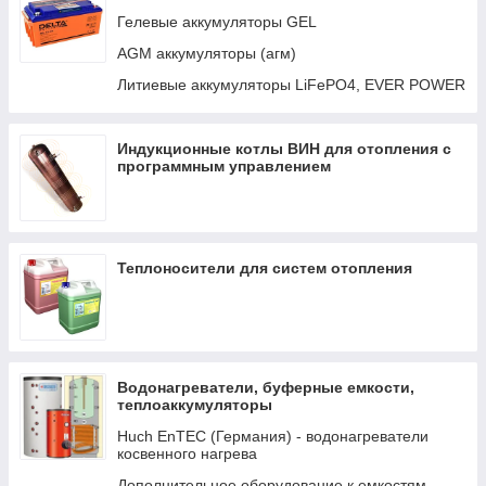
Авто-переключатели
Гелевые аккумуляторы GEL
Кабели и интерфейсы
AGM аккумуляторы (агм)
Распределение LYNX И DC
Литиевые аккумуляторы LiFePO4, EVER POWER
Трансформаторы
Индукционные котлы ВИН для отопления с
программным управлением
Теплоносители для систем отопления
Водонагреватели, буферные емкости,
теплоаккумуляторы
Huch EnTEC (Германия) - водонагреватели
косвенного нагрева
Дополнительное оборудование к емкостям