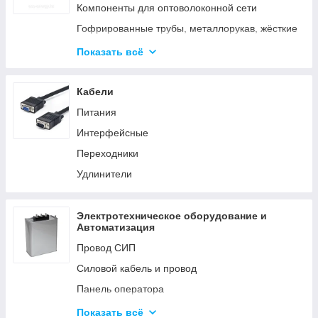
Аксессуары для элементов питания
Компоненты для оптоволоконной сети
Гофрированные трубы, металлорукав, жёсткие
трубы
Показать всё
Кабельные каналы
Металлические кабельные лотки
Кабели
Питания
Интерфейсные
Переходники
Удлинители
Электротехническое оборудование и
Автоматизация
Провод СИП
Силовой кабель и провод
Панель оператора
Системы молниезащиты и заземления
Показать всё