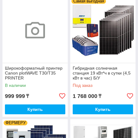
Самая выгодная
Широкоформатный принтер
Гибридная солнечная
Canon plotWAVE T30/T35
станция 19 кВт*ч в сутки (4,5
PRINTER
кВт в час) Б/У
В наличии
Под заказ
999 999
1 768 000
₸
₸
Купить
Купить
ФЕРМЕРУ