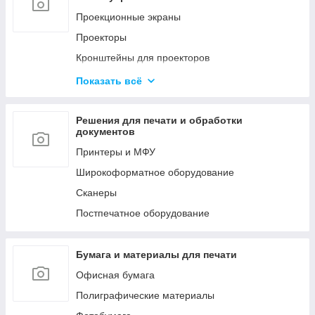
Мобильные стойки
Проекционные экраны
Кронштейны для видео стен и
Проекторы
профессиональных панелей
Кронштейны для проекторов
LED Экраны
Офисные доски
Показать всё
Конференц-системы
Аксессуары
Профессиональное аудио оборудование
Решения для печати и обработки
документов
Принтеры и МФУ
Широкоформатное оборудование
Сканеры
Постпечатное оборудование
Бумага и материалы для печати
Офисная бумага
Полиграфические материалы