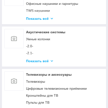
Аксессуары для ПК
Офисные наушники и гарнитуры
Устройства ввода и аксессуары
TWS наушники
Игровые кресла
Микрофоны
Показать всё
Игровые столы
Аксессуары для наушников и микрофонов
Игровые устройства
Акустические системы
Симуляторы и аксессуары
Умные колонки
-2.0-
-2.1-
Акустика с технологией Bluetooth
Показать всё
Аксессуары для акустических систем
Телевизоры и аксессуары
Телевизоры
Цифровые телевизионные приёмники
Кронштейны для ТВ
Пульты для ТВ