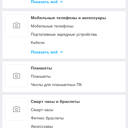
Средства для обслуживания КМА
Показать всё
Гипохлориты
Струйные картриджи и чернила
Кислоты
Мобильные телефоны и аксессуары
Материалы для производства газобетона и
пенобетона
Мобильные телефоны
Ёмкости
Портативные зарядные устройства
Кабели
Зарядные устройства
Показать всё
Защитные стёкла и плёнки
Чехлы
Планшеты
Прочее
Планшеты
Чехлы для планшетных ПК
Смарт часы и браслеты
Смарт часы
Фитнес браслеты
Аксессуары