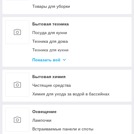
Канцелярские ножи и ножницы
Товары для уборки
Калькуляторы
Товары для творчества
Бытовая техника
Посуда для кухни
Техника для дома
Техника для кухни
Красота и здоровье
Показать всё
Климатическая техника
Кулеры для воды
Бытовая химия
Проточные водонагреватели
Чистящие средства
Химия для ухода за водой в бассейнах
Освещение
Лампочки
Встраиваемые панели и споты