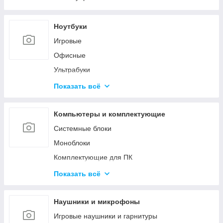
Ноутбуки
Игровые
Офисные
Ультрабуки
Для дизайна и творчества
Показать всё
Трансформеры 2в1
Аксессуары для ноутбуков
Компьютеры и комплектующие
Системные блоки
Моноблоки
Комплектующие для ПК
Программное обеспечение
Показать всё
Корпуса и блоки питания
Вентиляторы охлаждения
Наушники и микрофоны
Мониторы и аксессуары
Игровые наушники и гарнитуры