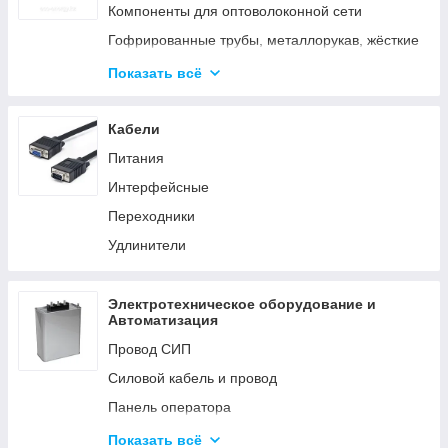
Аксессуары для элементов питания
Компоненты для оптоволоконной сети
Гофрированные трубы, металлорукав, жёсткие
трубы
Показать всё
Кабельные каналы
Металлические кабельные лотки
Кабели
Питания
Интерфейсные
Переходники
Удлинители
Электротехническое оборудование и
Автоматизация
Провод СИП
Силовой кабель и провод
Панель оператора
Системы молниезащиты и заземления
Показать всё