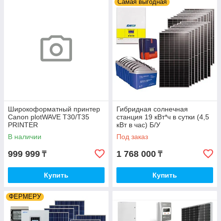
Самая выгодная
Широкоформатный принтер
Гибридная солнечная
Canon plotWAVE T30/T35
станция 19 кВт*ч в сутки (4,5
PRINTER
кВт в час) Б/У
В наличии
Под заказ
999 999
1 768 000
₸
₸
Купить
Купить
ФЕРМЕРУ