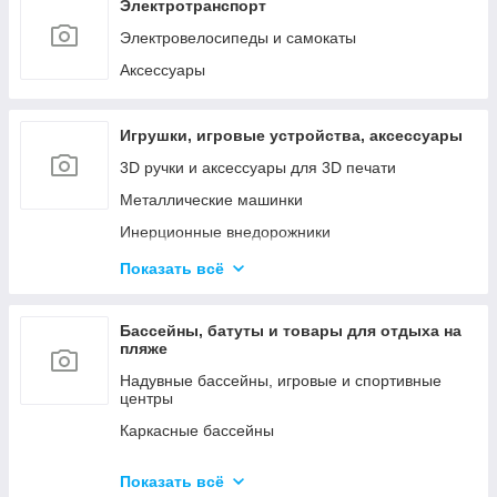
Наборы инструментов
Электротранспорт
Сетевые инструменты
Электровелосипеды и самокаты
Контрольно - измерительные приборы
Аксессуары
Игрушки, игровые устройства, аксессуары
3D ручки и аксессуары для 3D печати
Металлические машинки
Инерционные внедорожники
Радиоуправляемые машинки и роботы
Показать всё
Куклы и мини-куклы
Конструкторы
Бассейны, батуты и товары для отдыха на
пляже
Товары для праздника (шары, свечи и т.д.)
Надувные бассейны, игровые и спортивные
центры
Каркасные бассейны
Батуты, горки, качели и игровые комплексы
Показать всё
Фильтрующие насосы, картриджи и аксессуары