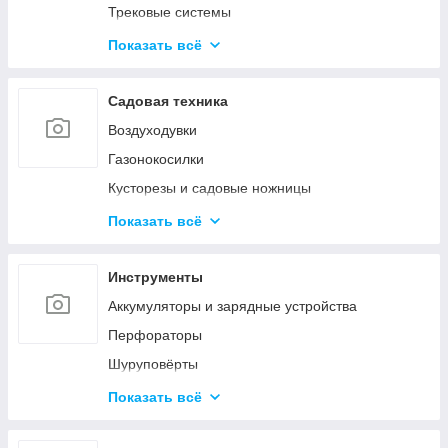
Трековые системы
Светодиодные линейные светильники
Показать всё
Накладные светильники
Настольные лампы
Садовая техника
Наружное и промышленное освещение
Воздуходувки
Светодиодные фонарики
Газонокосилки
Светодиодные ленты
Кусторезы и садовые ножницы
Умное освещение
Пилы цепные
Показать всё
Снегоуборочная техника
Очистители высокого давления
Инструменты
Триммеры и электрокосы
Аккумуляторы и зарядные устройства
Акссесуары
Перфораторы
Шуруповёрты
Шлифовальные машины
Показать всё
Пилы