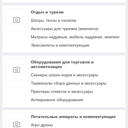
к ним
Отдых и туризм
Лестницы, тенты, подложки и др. аксессуары
для бассейнов
Шатры, тенты и палатки
Аксессуары для ухода за бассейнами и водой
Аксессуары для туризма (кемпинга)
Сервисные запчасти для бассейнов и их
Матрасы надувные, мебель надувная, кемпинг
аксессуаров
Экзоскелеты и комплектующие
Пляжные надувные матрасы и шезлонги
Круги и мячи пляжные, надувные
Оборудование для торговли и
Обучение плаванию (нарукавники, жилеты и
автоматизации
т.д.)
Сканеры штрих-кодов и аксессуары
Надувные игрушки для плавания/катания
верхом (райдеры)
Терминалы сбора данных и аксессуары
Маски, очки и ласты для плавания
Принтеры этикеток и аксессуары
Воздушные насосы для накачивания (ручные,
Антикражное оборудование
электрические и ножные)
Летательные аппараты и комплектующие
Агро-дроны