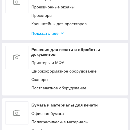
Мобильные стойки
Проекционные экраны
Кронштейны для видео стен и
Проекторы
профессиональных панелей
Кронштейны для проекторов
LED Экраны
Офисные доски
Показать всё
Конференц-системы
Аксессуары
Профессиональное аудио оборудование
Решения для печати и обработки
документов
Принтеры и МФУ
Широкоформатное оборудование
Сканеры
Постпечатное оборудование
Бумага и материалы для печати
Офисная бумага
Полиграфические материалы