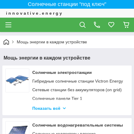
Солнечные станции "под ключ"
i n n o v a t i v e . e n e r g y
Мощь энергии в каждом устройстве
Мощь энергии в каждом устройстве
Солнечные электростанции
Гибридные солнечные станции Victron Energy
Сетевые станции без аккумуляторов (on grid)
Солнечные панели Tier 1
ИНВЕРТОРЫ - Сетевые, автономные,
Показать всё
гибридные
Солнечные водонагревательные системы
Солнечные коллекторы плоские