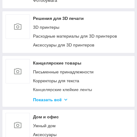
Фотобумага
Решения для 3D печати
3D принтеры
Расходные материалы для 3D принтеров
Аксессуары для 3D принтеров
Канцелярские товары
Письменные принадлежности
Корректоры для текста
Канцелярские клейкие ленты
Канцелярские мелочи
Показать всё
Пеналы
Бумажная продукция
Дом и офис
Папки для хранения и сортировки документов
Умный дом
Степлеры и Дыроколы
Аксессуары