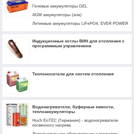
Авто-переключатели
Гелевые аккумуляторы GEL
Кабели и интерфейсы
AGM аккумуляторы (агм)
Распределение LYNX И DC
Литиевые аккумуляторы LiFePO4, EVER POWER
Трансформаторы
Индукционные котлы ВИН для отопления с
программным управлением
Теплоносители для систем отопления
Водонагреватели, буферные емкости,
теплоаккумуляторы
Huch EnTEC (Германия) - водонагреватели
косвенного нагрева
Дополнительное оборудование к емкостям