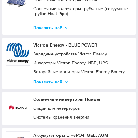
Солнечные коллекторы трубчатые (вакуумные
трубки Heat Pipe)
Готовые комплекты солнечных
водонагревательных систем (гелиосистем)
Показать всё
Готовые модульные станции OPTICUBE
Victron Energy - BLUE POWER
Солнечные коллекторы для больших станций
Зарядные устройства Victron Energy
Солнечные насосные станции
Инверторы Victron Energy, ИБП, UPS
Комплектующие к солнечным
водонагревателям
Батарейные мониторы Victron Energy Battery
Monitor BMV-700, BMV-702, BMV-712
Готовые комплекты
Показать всё
Батарейные изоляторы и сумматоры для
аккумуляторов
Солнечные инверторы Huawei
Панели управления для систем Victron Energy
Опции для инверторов
Color Control GX (CCGX) и Venus GX
Системы хранения энергии
Orion DC-DC преобразователи
Аккумуляторные батареи Gel, AGM и LiFePO4
литиевые аккумуляторы.
Аккумуляторы LiFePO4, GEL, AGM