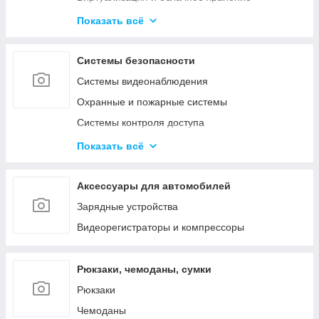
Активное сетевое
Показать всё
Телекоммуникационные и металлические
шкафы
Системы безопасности
Системы видеонаблюдения
Охранные и пожарные системы
Системы контроля доступа
Системы оповещения и аудиотрансляция
Показать всё
Аксессуары
Аксессуары для автомобилей
Зарядные устройства
Видеорегистраторы и компрессоры
Рюкзаки, чемоданы, сумки
Рюкзаки
Чемоданы