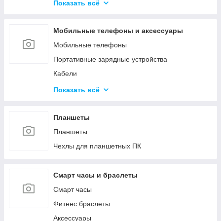
Средства для обслуживания КМА
Показать всё
Гипохлориты
Струйные картриджи и чернила
Кислоты
Мобильные телефоны и аксессуары
Материалы для производства газобетона и
пенобетона
Мобильные телефоны
Ёмкости
Портативные зарядные устройства
Кабели
Зарядные устройства
Показать всё
Защитные стёкла и плёнки
Чехлы
Планшеты
Прочее
Планшеты
Чехлы для планшетных ПК
Смарт часы и браслеты
Смарт часы
Фитнес браслеты
Аксессуары