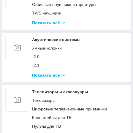
Аксессуары для ПК
Офисные наушники и гарнитуры
Устройства ввода и аксессуары
TWS наушники
Игровые кресла
Микрофоны
Показать всё
Игровые столы
Аксессуары для наушников и микрофонов
Игровые устройства
Акустические системы
Симуляторы и аксессуары
Умные колонки
-2.0-
-2.1-
Акустика с технологией Bluetooth
Показать всё
Аксессуары для акустических систем
Телевизоры и аксессуары
Телевизоры
Цифровые телевизионные приёмники
Кронштейны для ТВ
Пульты для ТВ