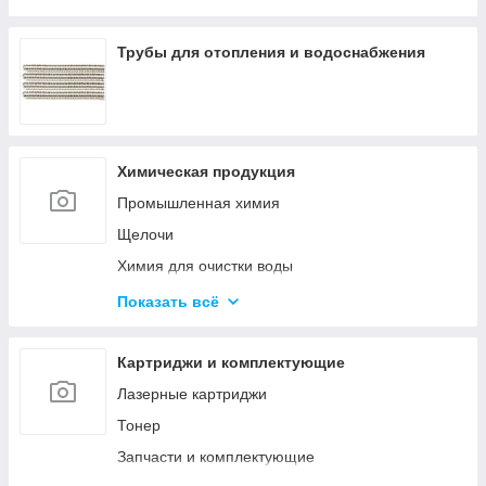
Оборудование среднего напряжения
Низковольтное оборудование
Трубы для отопления и водоснабжения
Приводная техника и автоматизация
Химическая продукция
Промышленная химия
Щелочи
Химия для очистки воды
Материалы для бурения и эксплуатации
Показать всё
нефтяных и газовых скважин
Ускорители, пластификаторы, добавки в бетон
Картриджи и комплектующие
Материалы для строительства дорог
Лазерные картриджи
Удобрения
Тонер
Гликоли
Запчасти и комплектующие
Спирты